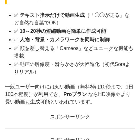
✅
テキスト指示だけで動画生成
（「◯◯が走る」な
ど自然な言葉でOK）
✅
10～20秒の短編動画を簡単に作成可能
✅
人物・背景・カメラワークを同時に制御
✅ 顔を差し替える「Cameos」などユニークな機能も
搭載
✅ 動画の解像度・滑らかさが大幅進化（初代Soraよ
りリアル）
一般ユーザー向けには短い動画（無料枠は10秒まで、1日
100本程度）が利用でき、
Proプラン
ならHD映像やより
長い動画も生成可能といわれています。
スポンサーリンク
スポンサーリンク