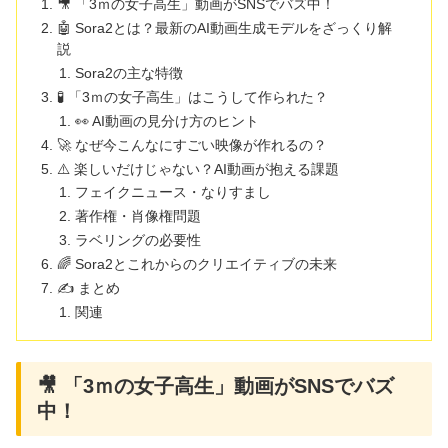
🎥 「3ｍの女子高生」動画がSNSでバズ中！
🤖 Sora2とは？最新のAI動画生成モデルをざっくり解
説
Sora2の主な特徴
🧪 「3ｍの女子高生」はこうして作られた？
👀 AI動画の見分け方のヒント
🚀 なぜ今こんなにすごい映像が作れるの？
⚠️ 楽しいだけじゃない？AI動画が抱える課題
フェイクニュース・なりすまし
著作権・肖像権問題
ラベリングの必要性
🌈 Sora2とこれからのクリエイティブの未来
✍️ まとめ
関連
🎥 「3ｍの女子高生」動画がSNSでバズ
中！