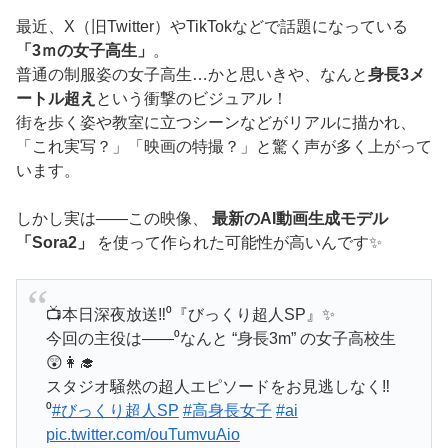
最近、X（旧Twitter）やTikTokなどで話題になっている
「3ｍの女子高生」
。
普通の制服姿の女子高生…かと思いきや、なんと
身長3メ
ートル超え
という衝撃のビジュアル！
街を歩く姿や教室に立つシーンなどがリアルに描かれ、
「これ実写？」「映画の特撮？」と驚く声が多く上がって
います。
しかし実は――この映像、
最新のAI動画生成モデル
「Sora2」
を使って作られた可能性が高いんです✨
📺本日深夜放送‼️⁰『びっくり超人SP』✨
今回の主役は――⁰なんと “身長3m” の女子高校生
😲👩‍🎓
スタジオ騒然の超人エピソードをお見逃しなく‼️
⁰
#びっくり超人SP
#高身長女子
#ai
pic.twitter.com/ouTumvuAio