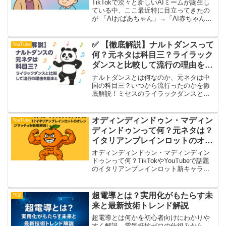
TikTokで次々と新しいAIミームが誕生し
ている中、ここ最近特に目立ってきたの
が 「AIおばあちゃん」→「AI赤ちゃん」
への流れ です👵➡️👶✨おばあちゃんの“ち
ょっとズレた語り口”にハマった子どもた
ちが、今度は AI生成の「赤ちゃん」「...
✅ 【徹底解説】ナルトダンスって
YouTube
何？元ネタは科目三？ライラック
ダンスと比較して流行の理由を総
まとめ！
ナルトダンスとは何なのか、元ネタは中
国の科目三？いつから流行ったのかを徹
底解説！ミセスのライラックダンスとの
違いや振り付けのコツも紹介します。
オディンディンドゥン・マディン
YouTube
ディンドゥンって何？元ネタは？
イタリアンブレインロットのオレ
ンジマッチョを徹底解説！
オディンディンドゥン・マディンディン
ドゥンって何？TikTokやYouTubeで話題
のイタリアンブレインロット新キャラ
「オレンジ筋肉男」の元ネタや人気の理
由を徹底解説！バレリーナカプチーノや
トララレロトララなど関連記事も紹介。
超電導とは？実用化がもたらす未
話題
来と最新技術トレンド解説
超電導とは何かを初心者向けにわかりや
すく解説。電気抵抗ゼロの仕組みから、