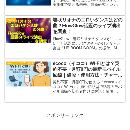
実用化で変わる未来、最新研究トレン
ド、メリット・デメリット、注目の応用
事例まで丁寧にまとめました。急上昇ワ
ードの理由も紹介。
響咲リオナのエロいダンスはどの
Vtuber
曲？FlowGlow話題のライブ演出
を調査！
FlowGlow・響咲リオナのダンスが「エロ
い」と話題に。バズのきっかけとなった
楽曲「UP BOOM BOOM」の振付、M字
開脚風に見えるシーンや四つん這いポー
ズ、さらにホロメンのリアクションまで
分かりやすく解説します。
ecoco（イココ）Wi-Fiとは？契
暮らし・子育て・健康
約不要・月額0円の最新モバイル
回線｜値段・使用方法・チャージ
（ギガおかわり）まで初心者向け
契約不要・月額0円で使える「ecoco（イ
に徹底解説
ココ）Wi-Fi」。買い切り型で話題のモバ
イル回線を初心者向けに解説！値段・使
用方法・チャージ（ギガおかわり）まで
わかりやすく紹介します。
スポンサーリンク