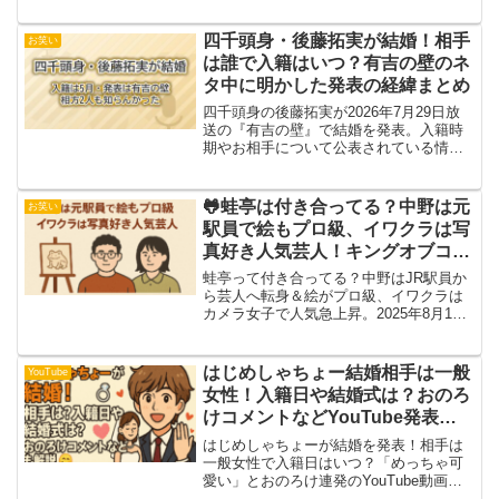
で徹底まとめ。未来のブレイクスルーを
やさしく紹介します。
四千頭身・後藤拓実が結婚！相手
お笑い
は誰で入籍はいつ？有吉の壁のネ
タ中に明かした発表の経緯まとめ
四千頭身の後藤拓実が2026年7月29日放
送の『有吉の壁』で結婚を発表。入籍時
期やお相手について公表されている情
報、相方2人も知らなかった発表の流れを
まとめました。
🐸蛙亭は付き合ってる？中野は元
お笑い
駅員で絵もプロ級、イワクラは写
真好き人気芸人！キングオブコン
ト常連の実力派が爆笑レッドカー
蛙亭って付き合ってる？中野はJR駅員か
ペットに出演！
ら芸人へ転身＆絵がプロ級、イワクラは
カメラ女子で人気急上昇。2025年8月11
日放送の爆笑レッドカーペットSPに初登
場する実力派コンビの魅力を徹底紹介！
はじめしゃちょー結婚相手は一般
YouTube
女性！入籍日や結婚式は？おのろ
けコメントなどYouTube発表内
容も徹底解説💍✨
はじめしゃちょーが結婚を発表！相手は
一般女性で入籍日はいつ？「めっちゃ可
愛い」とおのろけ連発のYouTube動画内
容や結婚式の予定、過去とのギャップま