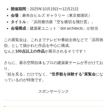
開催期間
：2025年10月19日〜12月21日
会場
：麻布台ヒルズ ギャラリー（東京都港区）
タイトル
：「浜田雅功展『空を横切る飛行雲』」
会場構成
：建築家ユニット「dot architects」が担当
この展覧会は、これまでテレビや番組企画などで「浜田画
伯」として描かれた作品を中心に構成。
なんと
100点以上の作品
が展示されるそうです！
さらに、展示空間自体もプロの建築家チームが手がけてお
り、
「絵を見る」だけでなく、
“世界観を体験する”展覧会
にな
っているのが特徴です。
スポンサーリンク