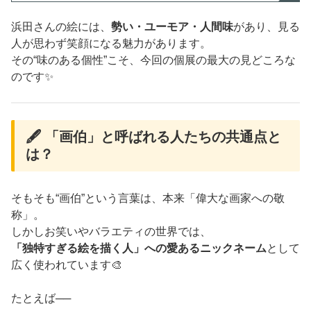
浜田さんの絵には、
勢い・ユーモア・人間味
があり、見る
人が思わず笑顔になる魅力があります。
その“味のある個性”こそ、今回の個展の最大の見どころな
のです✨
🖋 「画伯」と呼ばれる人たちの共通点と
は？
そもそも“画伯”という言葉は、本来「偉大な画家への敬
称」。
しかしお笑いやバラエティの世界では、
「独特すぎる絵を描く人」への愛あるニックネーム
として
広く使われています🎨
たとえば──