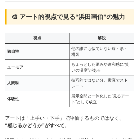
🎨 アート的視点で見る“浜田画伯”の魅力
視点
解説
他の誰にも似ていない線・形・
独自性
構図
ちょっとした歪みや違和感に“笑
ユーモア
いの温度”がある
技巧的ではない分、素直でスト
人間味
レート
展示空間と一体化した“見るアー
体験性
ト”として成立
アートは「上手い・下手」で評価するものではなく、
“感じるかどうか”がすべて
。