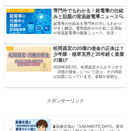
で徹底解説します。
専門外でもわかる！超電導の仕組
暮らし・子育て・健康
みと話題の室温超電導ニュース🔍
超電導の仕組みを専門外の方にもわかり
やすく解説。電気抵抗ゼロが起こる理由
や室温超電導の最新ニュース、生活・医
療・交通・AIへの影響まで丁寧にまとめ
ました。2025年注目の技術動向をやさし
く紹介します。
松岡昌宏の20億の借金の正体は？
話題
少年隊・植草克秀と35年続く楽屋
の遊び
2026年8月2日、松岡昌宏さんがラジオで
「20億の借金」について語り、その内容
が話題になっています。金額が金額なだ
けに、見出しだけを見るとドキッとしま
すよね。この記事では、その20億がどこ
から出てきた数字なのか、相手が誰なの
か、そしていつ...
スポンサーリンク
🎬高橋文哉が『SAKAMOTO DAYS』実写
でシン役に！朝ドラ『あんぱん』けんち