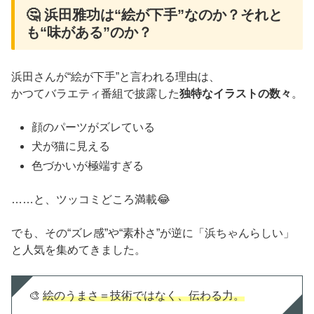
🤔 浜田雅功は“絵が下手”なのか？それと
も“味がある”のか？
浜田さんが“絵が下手”と言われる理由は、
かつてバラエティ番組で披露した
独特なイラストの数々
。
顔のパーツがズレている
犬が猫に見える
色づかいが極端すぎる
……と、ツッコミどころ満載😂
でも、その“ズレ感”や“素朴さ”が逆に「浜ちゃんらしい」
と人気を集めてきました。
🎨
絵のうまさ＝技術ではなく、伝わる力。