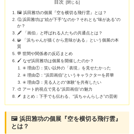
目次
🖼 浜田雅功の個展『空を横切る飛行雲』とは？
🤔 浜田雅功は“絵が下手”なのか？それとも“味がある”の
か？
🖋 「画伯」と呼ばれる人たちの共通点とは？
🧩 「浜ちゃんが描くから意味がある」という個展の本
質
💬 世間や関係者の反応まとめ
🖌 なぜ浜田雅功は個展を開催したのか？
✳️ 理由①：笑い以外の「表現」を見せたかった
✳️ 理由②：“浜田画伯”というキャラクターを昇華
✳️ 理由③：見る人との“体験”を共有したい
🎨 アート的視点で見る“浜田画伯”の魅力
🪶 まとめ：下手でも伝わる、“浜ちゃんらしさ”の芸術
🖼 浜田雅功の個展『空を横切る飛行雲』
とは？