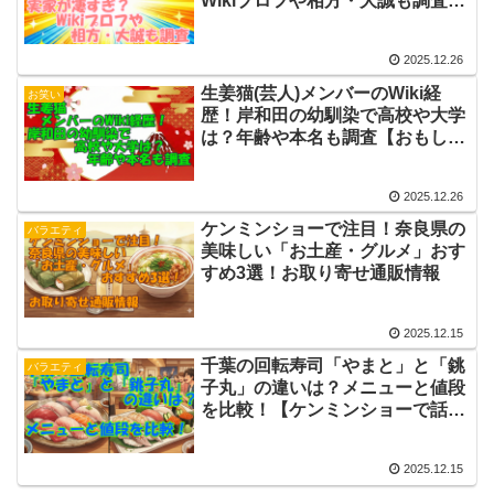
Wikiプロフや相方・大誠も調査
【おもしろ荘出演】
2025.12.26
生姜猫(芸人)メンバーのWiki経
お笑い
歴！岸和田の幼馴染で高校や大学
は？年齢や本名も調査【おもしろ
荘出演】
2025.12.26
ケンミンショーで注目！奈良県の
バラエティ
美味しい「お土産・グルメ」おす
すめ3選！お取り寄せ通販情報
2025.12.15
千葉の回転寿司「やまと」と「銚
バラエティ
子丸」の違いは？メニューと値段
を比較！【ケンミンショーで話
題】
2025.12.15