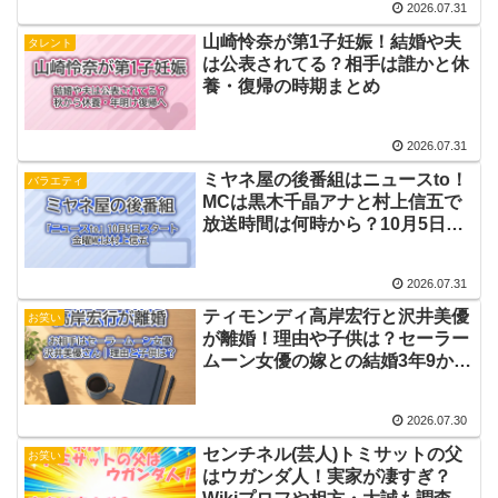
2026.07.31
山崎怜奈が第1子妊娠！結婚や夫
タレント
は公表されてる？相手は誰かと休
養・復帰の時期まとめ
2026.07.31
ミヤネ屋の後番組はニュースto！
バラエティ
MCは黒木千晶アナと村上信五で
放送時間は何時から？10月5日ス
タートの内容まとめ
2026.07.31
ティモンディ高岸宏行と沢井美優
お笑い
が離婚！理由や子供は？セーラー
ムーン女優の嫁との結婚3年9か月
の経緯まとめ
2026.07.30
センチネル(芸人)トミサットの父
お笑い
はウガンダ人！実家が凄すぎ？