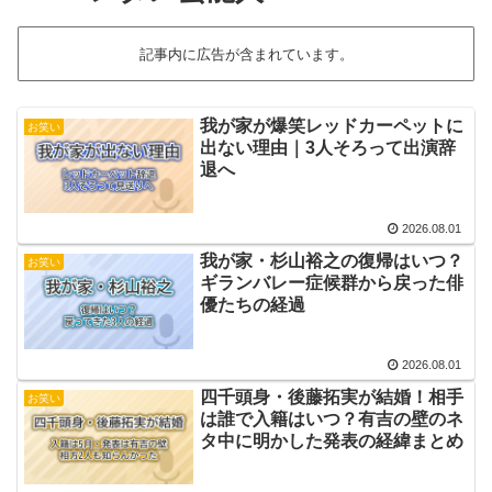
記事内に広告が含まれています。
我が家が爆笑レッドカーペットに
お笑い
出ない理由｜3人そろって出演辞
退へ
2026.08.01
我が家・杉山裕之の復帰はいつ？
お笑い
ギランバレー症候群から戻った俳
優たちの経過
2026.08.01
四千頭身・後藤拓実が結婚！相手
お笑い
は誰で入籍はいつ？有吉の壁のネ
タ中に明かした発表の経緯まとめ