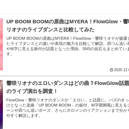
UP BOOM BOOMの原曲はMYERA！FlowGlow・
リオナのライブダンスと比較してみた
UP BOOM BOOMの原曲はMYERA！FlowGlow・響咲リオナが披露
たライブダンスとの違いや表現の魅力を比較して解説。四つん這い
やM字に見える振付が話題となった理由、SNSの反応もまとめてい
す。
2025.12.
響咲リオナのエロいダンスはどの曲？FlowGlow話
のライブ演出を調査！
FlowGlow・響咲リオナのダンスが「エロい」と話題に。バズのき
けとなった楽曲「UP BOOM BOOM」の振付、M字開脚風に見える
ーンや四つん這いポーズ、さらにホロメンのリアクションまで分か
やすく解説します。