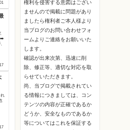
権利を侵害する意図はござい
01
ませんので掲載に問題があり
最
ましたら権利者ご本人様より
当ブログのお問い合わせフォ
立
➡️
ームよりご連絡をお願いいた
が、
します。
確認が出来次第、迅速に削
17
除、修正等、適切な対応を取
らせていただきます。
不
尚、当ブログで掲載されてい
る情報につきましては、コン
紛れ
危
テンツの内容が正確であるか
どうか、安全なものであるか
等についてはこれを保証する
17