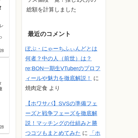
タ
総額を計算しました
レ
最近のコメント
っ
ぽぷ・にゃーちふぃんどとは
28
何者？中の人（前世）は？
re;BON一期生VTuberのプロフ
ィールや魅力を徹底解説！
に
タ
焼肉定食
より
連
【ホワサバ】SVSの準備フェ
ーズと戦争フェーズを徹底解
説！マッチングの仕組みと勝
28
つコツもまとめてみた
に
「ホ