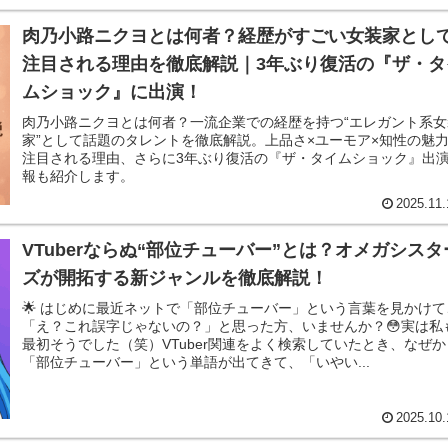
肉乃小路ニクヨとは何者？経歴がすごい女装家とし
注目される理由を徹底解説｜3年ぶり復活の『ザ・タ
ムショック』に出演！
肉乃小路ニクヨとは何者？一流企業での経歴を持つ“エレガント系女
家”として話題のタレントを徹底解説。上品さ×ユーモア×知性の魅
注目される理由、さらに3年ぶり復活の『ザ・タイムショック』出
報も紹介します。
2025.11.
VTuberならぬ“部位チューバー”とは？オメガシスタ
ズが開拓する新ジャンルを徹底解説！
🌟 はじめに最近ネットで「部位チューバー」という言葉を見かけて
「え？これ誤字じゃないの？」と思った方、いませんか？😳実は私
最初そうでした（笑）VTuber関連をよく検索していたとき、なぜか
「部位チューバー」という単語が出てきて、「いやい...
2025.10.