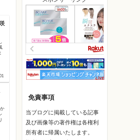
響咲
し
風
ま
01
題
免責事項
っか
当ブログに掲載している記事
シ
り
及び画像等の著作権は各権利
所有者に帰属いたします。