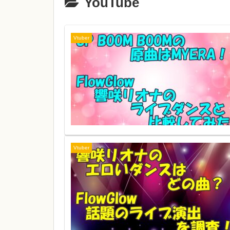
YouTube
Vtuber
Vtuber