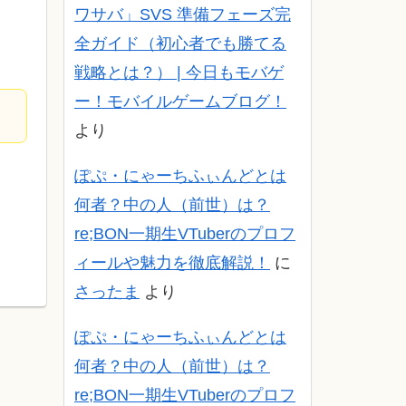
ワサバ」SVS 準備フェーズ完
全ガイド（初心者でも勝てる
戦略とは？） | 今日もモバゲ
ー！モバイルゲームブログ！
より
ぽぷ・にゃーちふぃんどとは
何者？中の人（前世）は？
re;BON一期生VTuberのプロフ
ィールや魅力を徹底解説！
に
さったま
より
ぽぷ・にゃーちふぃんどとは
何者？中の人（前世）は？
re;BON一期生VTuberのプロフ