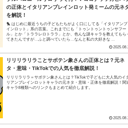
の正体とイタリアンブレインロット発ミームの元ネ
を解説！
🐤 はじめに最近うちの子どもたちがよく口にしてる「イタリアンブ
インロット」系の言葉。これまでにも「トゥントゥントゥンサフー
ル」とか「トララレロトララ」とか、色んな謎キャラを教えてもら
てきたんですが…ふと調べていたら…なんと私の大好きな ...
2025.08.
リリリラリラことサボテン象さんの正体とは？元ネ
タ・意味・TikTokでの人気を徹底解説！
リリリラリラ＝サボテン象さんとは？TikTokで子どもに大人気のイ
リアンブレインロットキャラの元ネタ・意味・正体を徹底解説！関
キャラ8種類へのリンクもまとめて紹介します。
2025.08.