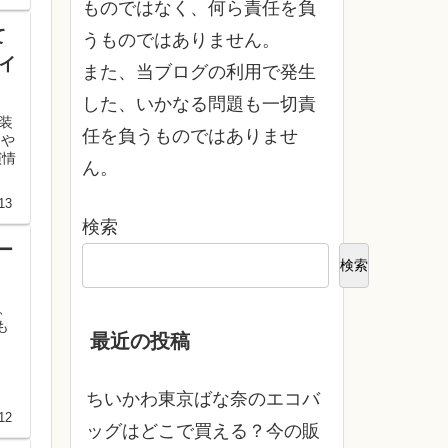
ものではなく、何ら責任を負
て
うものではありません。
イ
また、当ブログの利用で発生
した、いかなる問題も一切責
装
任を負うものではありませ
力や
演情
ん。
13
検索
ー
検索
、
も
最近の投稿
ちいかわ東京ばな奈のエコバ
12
ッグはどこで買える？今の販