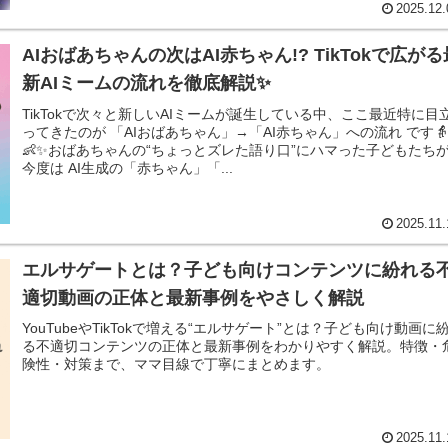
2025.12.
AIおばあちゃんの次はAI赤ちゃん!? TikTokで広がる
新AIミームの流れを徹底解説✨
TikTokで次々と新しいAIミームが誕生している中、ここ最近特に目
ってきたのが 「AIおばあちゃん」→「AI赤ちゃん」への流れ です👵
👶✨おばあちゃんの“ちょっとズレた語り口”にハマった子どもたち
今度は AI生成の「赤ちゃん」「...
2025.11.
エルサゲートとは？子ども向けコンテンツに紛れる
適切動画の正体と最新事例をやさしく解説
YouTubeやTikTokで増える“エルサゲート”とは？子ども向け動画に
る不適切コンテンツの正体と最新事例をわかりやすく解説。特徴・
険性・対策まで、ママ目線で丁寧にまとめます。
2025.11.