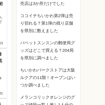
売店は3か所だけでした
術
ココイチちいかわ第2弾は売
た
で
り切れる？第1弾の残り店舗
を県別に数えました
パペットスンスンの郵便局グ
03
ッズはどこで買える？204局
婚
を県別に調べました
底
ちいかわパークストアは大阪
ルクアの11階！オープンはい
予
つか調べました
31
メランコリックオレンジのグ
ラ
ッズ値段一覧！推し1人分の