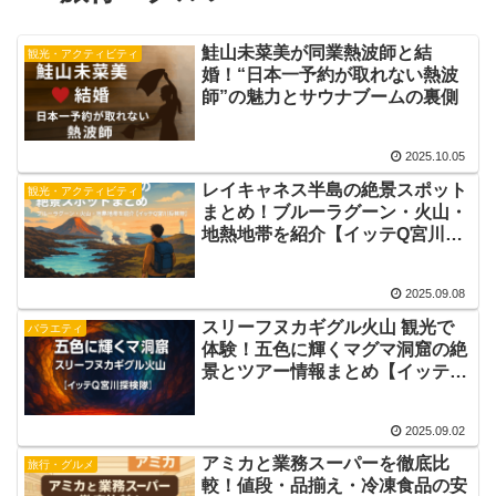
鮭山未菜美が同業熱波師と結
観光・アクティビティ
婚！“日本一予約が取れない熱波
師”の魅力とサウナブームの裏側
2025.10.05
レイキャネス半島の絶景スポット
観光・アクティビティ
まとめ！ブルーラグーン・火山・
地熱地帯を紹介【イッテQ宮川探
検隊】
2025.09.08
スリーフヌカギグル火山 観光で
バラエティ
体験！五色に輝くマグマ洞窟の絶
景とツアー情報まとめ【イッテQ
宮川探検隊】
2025.09.02
アミカと業務スーパーを徹底比
旅行・グルメ
較！値段・品揃え・冷凍食品の安