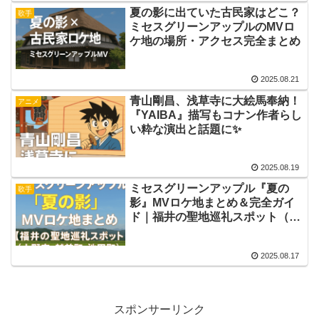
夏の影に出ていた古民家はどこ？
歌手
ミセスグリーンアップルのMVロ
ケ地の場所・アクセス完全まとめ
2025.08.21
青山剛昌、浅草寺に大絵馬奉納！
アニメ
『YAIBA』描写もコナン作者らし
い粋な演出と話題に✨
2025.08.19
ミセスグリーンアップル『夏の
歌手
影』MVロケ地まとめ＆完全ガイ
ド｜福井の聖地巡礼スポット（大
野市・越前町・池田町）
2025.08.17
スポンサーリンク