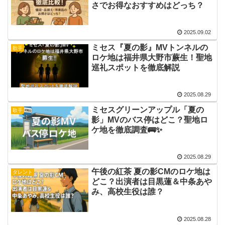
さでお得なおすすめはどっち？
2025.09.02
ミセス『夏の影』MVトンネルの
歌手
ロケ地は福井県大野市蕨生！聖地
巡礼スポットを徹底解説
2025.08.29
ミセスグリーンアップル「夏の
歌手
影」MVのバス停はどこ？聖地ロ
ケ地を徹底調査🚌✨
2025.08.29
午後の紅茶 夏の影CMのロケ地は
タレント
どこ？出演者は目黒蓮＆中条あや
み、高校生役は誰？
2025.08.28