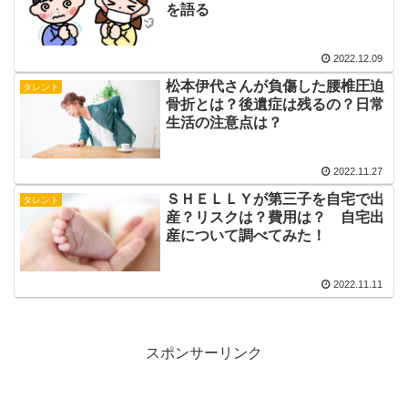
を語る
2022.12.09
松本伊代さんが負傷した腰椎圧迫
タレント
骨折とは？後遺症は残るの？日常
生活の注意点は？
2022.11.27
ＳＨＥＬＬＹが第三子を自宅で出
タレント
産？リスクは？費用は？ 自宅出
産について調べてみた！
2022.11.11
スポンサーリンク