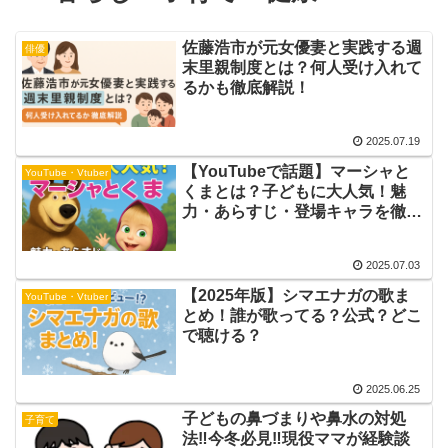
佐藤浩市が元女優妻と実践する週
俳優
末里親制度とは？何人受け入れて
るかも徹底解説！
2025.07.19
【YouTubeで話題】マーシャと
YouTube・Vtuber
くまとは？子どもに大人気！魅
力・あらすじ・登場キャラを徹底
解説!!
2025.07.03
【2025年版】シマエナガの歌ま
YouTube・Vtuber
とめ！誰が歌ってる？公式？どこ
で聴ける？
2025.06.25
子どもの鼻づまりや鼻水の対処
子育て
法‼︎今冬必見‼︎現役ママが経験談