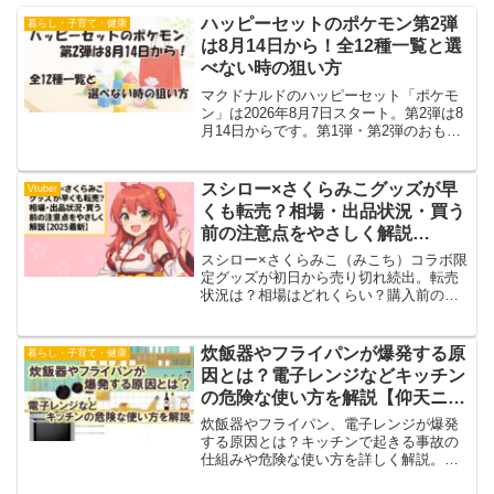
ハッピーセットのポケモン第2弾
暮らし・子育て・健康
は8月14日から！全12種一覧と選
べない時の狙い方
マクドナルドのハッピーセット「ポケモ
ン」は2026年8月7日スタート。第2弾は8
月14日からです。第1弾・第2弾のおもち
ゃ全12種と登場ポケモン30種を一覧にま
とめ、いつまでもらえるのか、おもちゃ
は選べるのか、去年あった「ひみつのお
スシロー×さくらみこグッズが早
Vtuber
もちゃ」や週末プレゼントはあるのかま
くも転売？相場・出品状況・買う
で、公式発表をもとに整理しました。
前の注意点をやさしく解説
【2025最新】
スシロー×さくらみこ（みこち）コラボ限
定グッズが初日から売り切れ続出。転売
状況は？相場はどれくらい？購入前の注
意点や在庫チェック方法まで、安心して
入手するためのポイントをわかりやすく
まとめました【2025最新】。
炊飯器やフライパンが爆発する原
暮らし・子育て・健康
因とは？電子レンジなどキッチン
の危険な使い方を解説【仰天ニュ
ース】
炊飯器やフライパン、電子レンジが爆発
する原因とは？キッチンで起きる事故の
仕組みや危険な使い方を詳しく解説。日
常で気をつけたいポイントもまとめてい