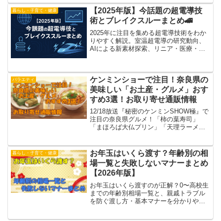
ます【仰天ニュース】
【2025年版】今話題の超電導技
暮らし・子育て・健康
術とブレイクスルーまとめ🚄
2025年に注目を集める超電導技術をわか
りやすく解説。室温超電導の研究動向、
AIによる新素材探索、リニア・医療・電
力インフラへの応用、最新の導入事例ま
で徹底まとめ。未来のブレイクスルーを
やさしく紹介します。
ケンミンショーで注目！奈良県の
バラエティ
美味しい「お土産・グルメ」おす
すめ3選！お取り寄せ通販情報
12/18放送『秘密のケンミンSHOW極』で
注目の奈良県グルメ！「柿の葉寿司」
「まほろば大仏プリン」「天理ラーメン
（彩華ラーメン）」など、奈良県民が愛
する絶対外さないお土産・名物を厳選紹
介。通販お取り寄せ情報もまとめまし
お年玉はいくら渡す？年齢別の相
暮らし・子育て・健康
た。
場一覧と失敗しないマナーまとめ
【2026年版】
お年玉はいくら渡すのが正解？0〜高校生
までの年齢別相場一覧と、親戚トラブル
を防ぐ渡し方・基本マナーを分かりやす
く解説。初めてお年玉を用意する方にも
安心のまとめです。