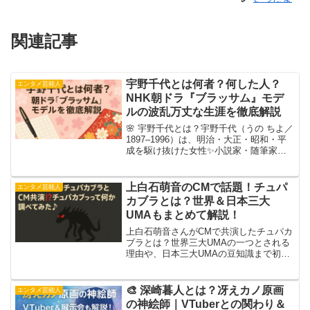
関連記事
宇野千代とは何者？何した人？
エンタメ芸能人
NHK朝ドラ『ブラッサム』モデ
ルの波乱万丈な生涯を徹底解説
🌸 宇野千代とは？宇野千代（うの ちよ／
1897–1996）は、明治・大正・昭和・平
成を駆け抜けた女性✨小説家・随筆家と
してだけでなく、ファッション誌の編集
や着物デザインにも挑戦した“マルチな文
化人”です。恋も仕事も全力で駆け抜ける
上白石萌音のCMで話題！チュパ
エンタメ芸能人
姿は、ま...
カブラとは？世界＆日本三大
UMAもまとめて解説！
上白石萌音さんがCMで共演したチュパカ
ブラとは？世界三大UMAの一つとされる
理由や、日本三大UMAの豆知識まで初心
者向けに楽しく解説します！
🎨 深崎暮人とは？冴えカノ原画
エンタメ芸能人
の神絵師｜VTuberとの関わり＆