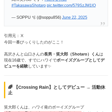
#TakasawaShotaro
pic.twitter.com/579SzJM1lO
— SOPPU 🫧 (@soppu856)
June 22, 2025
引用元：Ⅹ
今回一番びっくりしたのがここ！
高沢さんと山口さんの
長男・笑大郎（Shotaro）くん
は
現在16歳で、すでにハワイで
ボーイズグループとしてデ
ビューを経験
しています✨
🌈 【Crossing Rain】としてデビュー → 活動休
止
笑大郎くんは、ハワイ発のボーイズグループ