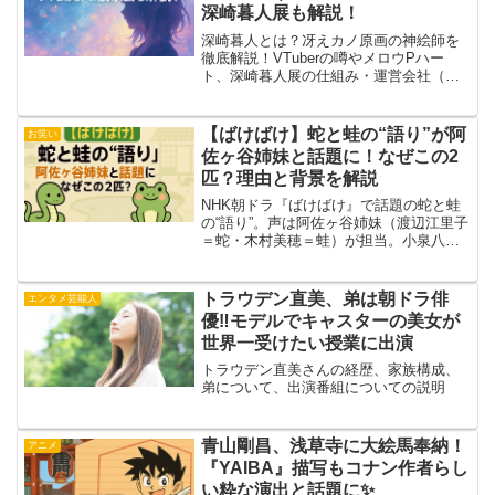
深崎暮人展も解説！
深崎暮人とは？冴えカノ原画の神絵師を
徹底解説！VTuberの噂やメロウPハー
ト、深崎暮人展の仕組み・運営会社（ア
ールビバン）の体験談まで詳しくまとめ
ました。
【ばけばけ】蛇と蛙の“語り”が阿
お笑い
佐ヶ谷姉妹と話題に！なぜこの2
匹？理由と背景を解説
NHK朝ドラ『ばけばけ』で話題の蛇と蛙
の“語り”。声は阿佐ヶ谷姉妹（渡辺江里子
＝蛇・木村美穂＝蛙）が担当。小泉八雲
の旧居に伝わる蛇と蛙の逸話が背景にあ
り、演出の深さとSNSでの反響を解説し
ます。
トラウデン直美、弟は朝ドラ俳
エンタメ芸能人
優‼モデルでキャスターの美女が
世界一受けたい授業に出演
トラウデン直美さんの経歴、家族構成、
弟について、出演番組についての説明
青山剛昌、浅草寺に大絵馬奉納！
アニメ
『YAIBA』描写もコナン作者らし
い粋な演出と話題に✨