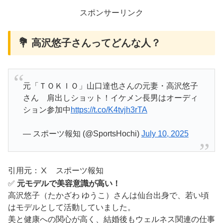
スポンサーリンク
💐 高沢悠子さんってどんな人？
元「ＴＯＫＩＯ」山口達也さんの元妻・高沢悠子
さん 肩出しショット！イケメン長男はオーディ
ション参加中
https://t.co/K4tvjh3rTA
— スポーツ報知 (@SportsHochi)
July 10, 2025
引用元：Ⅹ スポーツ報知
✅
元モデルで美容意識が高い！
高沢悠子（たかざわ ゆうこ）さんは仙台出身で、若い頃
はモデルとして活動していました。
美と健康への関心が高く、結婚後もウェルネス関連の仕事