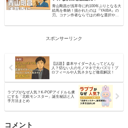
青山剛昌が浅草寺に約100年ぶりとなる大
絵馬を奉納！描かれたのは『YAIBA』の
刃。コナン作者ならではの粋な選択やセ
レモニーの模様、ファン必見の注目ポイ
ントを詳しく紹介します。
スポンサーリンク
【話題】森本サイダーさんってどんな
人？切ない人のモノマネで大バズり！プ
ロフィールや人気ネタなど徹底解説！
ラブブがなぜ人気？K-POPアイドルも虜
にする「北欧モンスター」誕生秘話と入
手方法まとめ
コメント