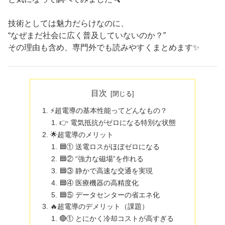
技術としては魅力だらけなのに、
“なぜまだ社会に広く普及していないのか？”
その理由も含め、専門外でも読みやすくまとめます✨
目次
⚡超電導の基本性能ってどんなもの？
👉 電気抵抗がゼロになる特別な状態
🌟超電導のメリット
🟦① 送電ロスがほぼゼロになる
🟦② “強力な磁場”を作れる
🟦③ 静かで高速な交通を実現
🟦④ 医療機器の高精度化
🟦⑤ データセンターの省エネ化
🔥超電導のデメリット（課題）
🔴① とにかく冷却コストが高すぎる