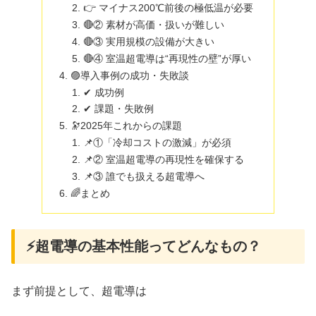
👉 マイナス200℃前後の極低温が必要
🔴② 素材が高価・扱いが難しい
🔴③ 実用規模の設備が大きい
🔴④ 室温超電導は“再現性の壁”が厚い
🟣導入事例の成功・失敗談
✔ 成功例
✔ 課題・失敗例
🔭2025年これからの課題
📌①「冷却コストの激減」が必須
📌② 室温超電導の再現性を確保する
📌③ 誰でも扱える超電導へ
🌈まとめ
⚡超電導の基本性能ってどんなもの？
まず前提として、超電導は