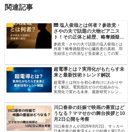
関連記事
🎹 塩入俊哉とは何者？参政党・
話題
さやの夫で話題の大物ピアニス
ト！その正体と経歴、略奪婚疑惑
の真相も徹底調査！
参政党・さやの夫で話題の塩入俊哉とは
何者？略奪婚疑惑や心臓疾患の真相、羽
生結弦との共演など音楽家としての実像
を徹底解説！
超電導とは？実用化がもたらす未
話題
来と最新技術トレンド解説
超電導とは何かを初心者向けにわかりや
すく解説。電気抵抗ゼロの仕組みから、
実用化で変わる未来、最新研究トレン
ド、メリット・デメリット、注目の応用
事例まで丁寧にまとめました。急上昇ワ
ードの理由も紹介。
川口春奈の妊娠で映画の番宣はど
話題
うなる？ママせかの舞台挨拶と10
月2日公開を考察
川口春奈さんが2026年8月2日、サッカー
日本代表の板倉滉さんとの結婚と第1子の