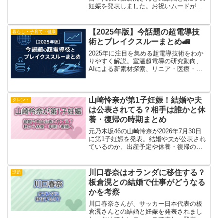
妊娠を発表しました。お祝いムードが広
がる一方で、SNSでは「映画の番宣どう
なるんだろう？」という声も見かけま
す。川口春奈さんには、2026年10月2日
【2025年版】今話題の超電導技
暮らし・子育て・健康
公開の主演...
術とブレイクスルーまとめ🚄
2025年に注目を集める超電導技術をわか
りやすく解説。室温超電導の研究動向、
AIによる新素材探索、リニア・医療・電
力インフラへの応用、最新の導入事例ま
で徹底まとめ。未来のブレイクスルーを
やさしく紹介します。
山崎怜奈が第1子妊娠！結婚や夫
タレント
は公表されてる？相手は誰かと休
養・復帰の時期まとめ
元乃木坂46の山崎怜奈が2026年7月30日
に第1子妊娠を発表。結婚や夫が公表され
ているのか、出産予定や休養・復帰の時
期まで、わかっていることを整理しまし
た。
川口春奈はオランダに移住する？
話題
板倉滉との結婚で仕事がどうなる
かを考察
川口春奈さんが、サッカー日本代表の板
倉滉さんとの結婚と妊娠を発表されまし