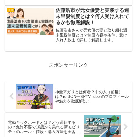
と案内されています。端末ロックの設
定、利用登録の手順、機種変更のときの
佐藤浩市が元女優妻と実践する週
俳優
注意点を公式ページの記載だけで並べま
末里親制度とは？何人受け入れて
した。
るかも徹底解説！
佐藤浩市さんが元女優の妻と取り組む週
末里親制度とは？制度内容や条件、受け
入れ人数まで詳しく解説します。
スポンサーリンク
神圭アガリとは何者？中の人（前世）
は？re;BON一期生VTuberのプロフィール
や魅力を徹底解説！
電動キックボードとは？どう運転する
の？免許不要で16歳から乗れる新モビリ
ティのルール・値段・購入方法を田舎マ
マの視点でまとめてみた！