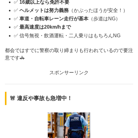
✅
16歳以上なら免許不要
✅
ヘルメットは努力義務
（かぶったほうが安全！）
✅
車道・自転車レーン走行が基本
（歩道はNG）
✅
最高速度は20km/hまで
✅ 信号無視・飲酒運転・二人乗りはもちろんNG
都会ではすでに警察の取り締まりも行われているので要注
意です🚓
スポンサーリンク
🚨 違反や事故も急増中！