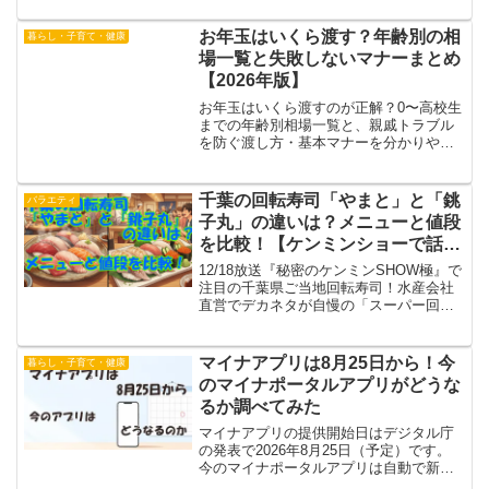
入手するためのポイントをわかりやすく
まとめました【2025最新】。
お年玉はいくら渡す？年齢別の相
暮らし・子育て・健康
場一覧と失敗しないマナーまとめ
【2026年版】
お年玉はいくら渡すのが正解？0〜高校生
までの年齢別相場一覧と、親戚トラブル
を防ぐ渡し方・基本マナーを分かりやす
く解説。初めてお年玉を用意する方にも
安心のまとめです。
千葉の回転寿司「やまと」と「銚
バラエティ
子丸」の違いは？メニューと値段
を比較！【ケンミンショーで話
題】
12/18放送『秘密のケンミンSHOW極』で
注目の千葉県ご当地回転寿司！水産会社
直営でデカネタが自慢の「スーパー回転
寿司やまと」と、劇場型エンタメが人気
の「すし銚子丸」を徹底比較。メニュー
の違い、値段、おすすめネタをまとめま
マイナアプリは8月25日から！今
暮らし・子育て・健康
した。千葉に行ったらどっちに行く？
のマイナポータルアプリがどうな
るか調べてみた
マイナアプリの提供開始日はデジタル庁
の発表で2026年8月25日（予定）です。
今のマイナポータルアプリは自動で新し
いアプリに切り替わり、入れ直しは不要