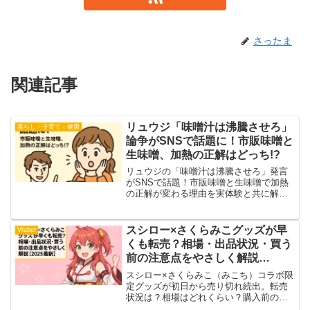
さったま
関連記事
リュウジ「味噌汁は沸騰させろ」
暮らし・子育て・健康
論争がSNSで話題に！市販味噌と
生味噌、加熱の正解はどっち!?
リュウジの「味噌汁は沸騰させろ」発言
がSNSで話題！市販味噌と生味噌で加熱
の正解が変わる理由を実体験と共に解
説！
スシロー×さくらみこグッズが早
Vtuber
くも転売？相場・出品状況・買う
前の注意点をやさしく解説
【2025最新】
スシロー×さくらみこ（みこち）コラボ限
定グッズが初日から売り切れ続出。転売
状況は？相場はどれくらい？購入前の注
意点や在庫チェック方法まで、安心して