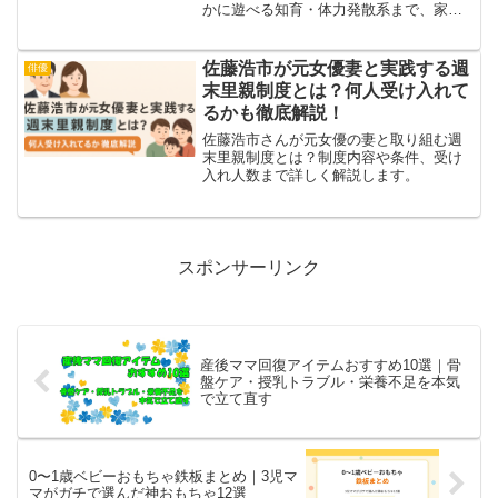
かに遊べる知育・体力発散系まで、家の
中で楽しく過ごせるアイデアをまとめま
した。兄弟育児にもおすすめ。
佐藤浩市が元女優妻と実践する週
俳優
末里親制度とは？何人受け入れて
るかも徹底解説！
佐藤浩市さんが元女優の妻と取り組む週
末里親制度とは？制度内容や条件、受け
入れ人数まで詳しく解説します。
スポンサーリンク
産後ママ回復アイテムおすすめ10選｜骨
盤ケア・授乳トラブル・栄養不足を本気
で立て直す
0〜1歳ベビーおもちゃ鉄板まとめ｜3児マ
マがガチで選んだ神おもちゃ12選