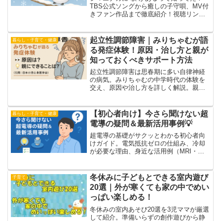
TBS公式ソングから癒しの子守唄、MV付
きファン作品まで徹底紹介！視聴リンク
付き♪
起立性調節障害｜みりちゃむが語
暮らし・子育て・健康
る発症体験！原因・治し方と親が
知っておくべきサポート方法
起立性調節障害は思春期に多い自律神経
の病気。みりちゃむの中学時代の体験を
交え、原因や治し方を詳しく解説。親が
できるサポート方法や学校との連携の重
要性も紹介します。3人の子を育てる親の
視点からオリジナルにまとめました。
【初心者向け】今さら聞けない超
暮らし・子育て・健康
電導の疑問＆最新活用事例💡
超電導の基礎がサクッとわかる初心者向
けガイド。電気抵抗ゼロの仕組み、冷却
が必要な理由、身近な活用例（MRI・リ
ニア・超電導ケーブル）から最新ニュー
ス、室温超電導、よくある疑問Q&Aまで
丁寧にやさしく解説します。
冬休みに子どもとできる室内遊び
子育て
20選｜外が寒くても家の中でめい
っぱい楽しめる！
冬休みの室内あそび20選を3児ママが厳選
して紹介。準備いらずの創作遊びから静