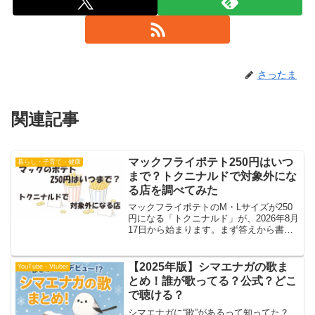
さったま
関連記事
マックフライポテト250円はいつ
暮らし・子育て・健康
まで？トクニナルドで対象外にな
る店を調べてみた
マックフライポテトのM・Lサイズが250
円になる「トクニナルド」が、2026年8月
17日から始まります。まず答えから書き
ますね。終わるのは8月28日（金）で、12
日間です。驚いたのは対象外の話です。
空港やサービスエリアの店が対象外なの
【2025年版】シマエナガの歌ま
YouTube・Vtuber
は想像...
とめ！誰が歌ってる？公式？どこ
で聴ける？
シマエナガに“歌”があるって知ってた？