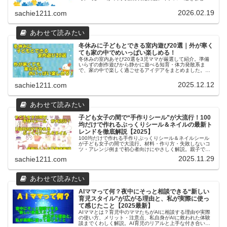
ました。産後ボロボロになる前に整えたい人向けの実体験
レビューです。
2026.02.19
sachie1211.com
冬休みに子どもとできる室内遊び20選｜外が寒く
ても家の中でめいっぱい楽しめる！
冬休みの室内あそび20選を3児ママが厳選して紹介。準備
いらずの創作遊びから静かに遊べる知育・体力発散系ま
で、家の中で楽しく過ごせるアイデアをまとめました。兄
弟育児にもおすすめ。
2025.12.12
sachie1211.com
子ども女子の間で“手作りシール”が大流行！100
均だけで作れるぷっくりシール＆ネイルの最新ト
レンドを徹底解説【2025】
100均だけで作れる手作りぷっくりシール＆ネイルシール
が子ども女子の間で大流行。材料・作り方・失敗しないコ
ツ・アレンジ例まで初心者向けにやさしく解説。親子で楽
しめるハンドメイドの最新トレンドを紹介します。
2025.11.29
sachie1211.com
AIママって何？夜中にそっと相談できる“新しい
育児スタイル”が広がる理由と、私が実際に使っ
て感じたこと【2025最新】
AIママとは？育児中のママたちがAIに相談する理由や実際
の使い方、メリット・注意点、私自身がAIに救われた体験
談までくわしく解説。AI育児のリアルと上手な付き合い方