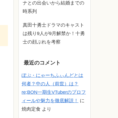
ナとの出会いから結婚までの
時系列
真田十勇士ドラマのキャスト
は残り9人が9月解禁か！十勇
士の顔ぶれを考察
最近のコメント
ぽぷ・にゃーちふぃんどとは
何者？中の人（前世）は？
re;BON一期生VTuberのプロフ
ィールや魅力を徹底解説！
に
焼肉定食
より