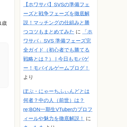
【ホワサバ】SVSの準備フェ
ーズと戦争フェーズを徹底解
説！マッチングの仕組みと勝
1歳
つコツもまとめてみた
に
「ホ
ワサバ」SVS 準備フェーズ完
全ガイド（初心者でも勝てる
戦略とは？） | 今日もモバゲ
ー！モバイルゲームブログ！
より
ぽぷ・にゃーちふぃんどとは
何者？中の人（前世）は？
re;BON一期生VTuberのプロフ
ィールや魅力を徹底解説！
に