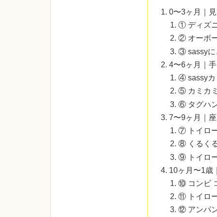
0〜3ヶ月｜
① ディズ
② オーボ
③ sass
4〜6ヶ月｜
④ sass
⑤ カミカミ
⑥ タグハ
7〜9ヶ月｜
⑦ トイロ
⑧ くるく
⑨ トイロ
10ヶ月〜1
⑩ コンビ
⑪ トイロ
⑫ アンパ