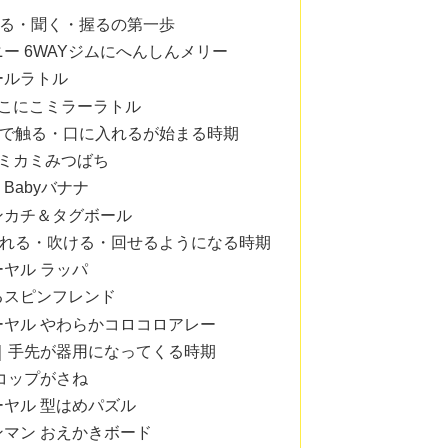
見る・聞く・握るの第一歩
ニー 6WAYジムにへんしんメリー
ールラトル
yにこにこミラーラトル
手で触る・口に入れるが始まる時期
yカミカミみつばち
Babyバナナ
ンカチ＆タグボール
座れる・吹ける・回せるようになる時期
ーヤル ラッパ
るスピンフレンド
ーヤル やわらかコロコロアレー
歳｜手先が器用になってくる時期
 コップがさね
ーヤル 型はめパズル
ンマン おえかきボード