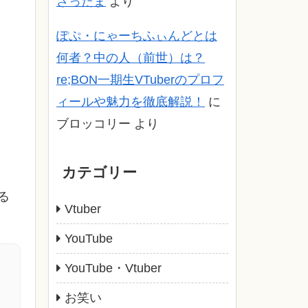
さったま
より
ぽぷ・にゃーちふぃんどとは
何者？中の人（前世）は？
re;BON一期生VTuberのプロフ
ィールや魅力を徹底解説！
に
ブロッコリー
より
カテゴリー
る
Vtuber
YouTube
YouTube・Vtuber
お笑い