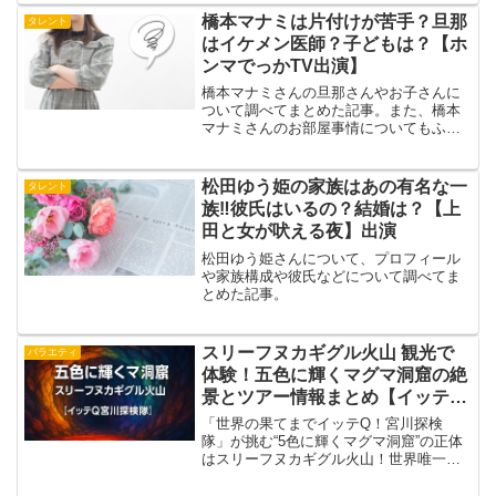
を見てみたら、案の定よよよちゃんの名
橋本マナミは片付けが苦手？旦那
タレント
前が‼️ということで、記事...
はイケメン医師？子どもは？【ホ
ンマでっかTV出演】
橋本マナミさんの旦那さんやお子さんに
ついて調べてまとめた記事。また、橋本
マナミさんのお部屋事情についてもふれ
た記事
松田ゆう姫の家族はあの有名な一
タレント
族‼︎彼氏はいるの？結婚は？【上
田と女が吠える夜】出演
松田ゆう姫さんについて、プロフィール
や家族構成や彼氏などについて調べてま
とめた記事。
スリーフヌカギグル火山 観光で
バラエティ
体験！五色に輝くマグマ洞窟の絶
景とツアー情報まとめ【イッテQ
宮川探検隊】
「世界の果てまでイッテQ！宮川探検
隊」が挑む“5色に輝くマグマ洞窟”の正体
はスリーフヌカギグル火山！世界唯一マ
グマチャンバーに入れる絶景スポットの
魅力やツアー情報を詳しく解説。