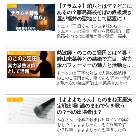
【チラムネ】蛸八とは何？どこに
アニメ
あるの？藤島高校そばの鉄板焼き
屋が福井の聖地として話題に！
アニメ『千歳くんはラムネ瓶のなか（チ
ラムネ）』の聖地・蛸八を徹底紹介！藤
島高校そばの鉄板焼き屋が話題。福井出
身作者が描く地元のリアル舞台を地元民
目線で解説します。
熱波師・のこのこ窪田とは？妻・
観光・アクティビティ
鮭山未菜美との結婚で注目、実力
派パフォーマーの魅力と活動を徹
底紹介
トーク力と丁寧な熱波で人気の熱波師・
のこのこ窪田さん。妻である“日本一予約
が取れない熱波師”鮭山未菜美さんとの結
婚で注目を集める彼のプロフィールや魅
力、活動実績を詳しく紹介します。
【よよよちゃん】ものまね王座決
バラエティ
定戦出場‼︎誰のまねで何を歌う
の？他の出場者は？
みなさん、令和の歌まねヒロインの異名
をもつ「よよよちゃん」をご存知です
か？以前、よよよちゃんを調査したのが
きっかけですが、今年のものまね王座決
定戦、出るんじゃね？？と思って出場者