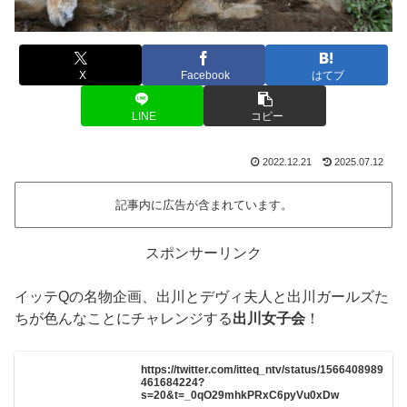
X
Facebook
はてブ
LINE
コピー
2022.12.21
2025.07.12
記事内に広告が含まれています。
スポンサーリンク
イッテQの名物企画、出川とデヴィ夫人と出川ガールズた
ちが色んなことにチャレンジする
出川女子会
！
https://twitter.com/itteq_ntv/status/1566408989
461684224?
s=20&t=_0qO29mhkPRxC6pyVu0xDw