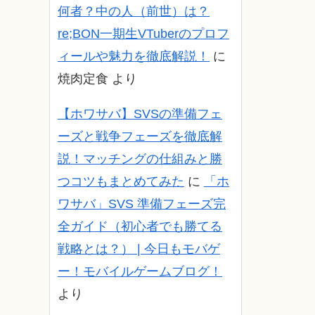
何者？中の人（前世）は？
re;BON一期生VTuberのプロフ
ィールや魅力を徹底解説！
に
焼肉定食
より
【ホワサバ】SVSの準備フェ
ーズと戦争フェーズを徹底解
説！マッチングの仕組みと勝
つコツもまとめてみた
に
「ホ
ワサバ」SVS 準備フェーズ完
全ガイド（初心者でも勝てる
戦略とは？） | 今日もモバゲ
ー！モバイルゲームブログ！
より