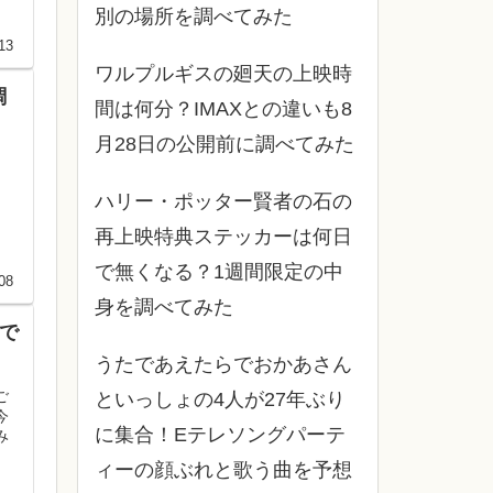
別の場所を調べてみた
13
ワルプルギスの廻天の上映時
調
間は何分？IMAXとの違いも8
月28日の公開前に調べてみた
ハリー・ポッター賢者の石の
再上映特典ステッカーは何日
で無くなる？1週間限定の中
08
身を調べてみた
ねで
うたであえたらでおかあさん
ご
といっしょの4人が27年ぶり
今
に集合！Eテレソングパーテ
み
ィーの顔ぶれと歌う曲を予想