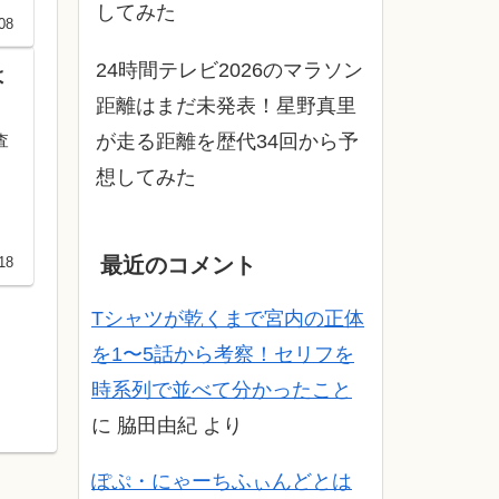
してみた
08
24時間テレビ2026のマラソン
よ
距離はまだ未発表！星野真里
が走る距離を歴代34回から予
査
想してみた
最近のコメント
18
Tシャツが乾くまで宮内の正体
を1〜5話から考察！セリフを
時系列で並べて分かったこと
に
脇田由紀
より
ぽぷ・にゃーちふぃんどとは