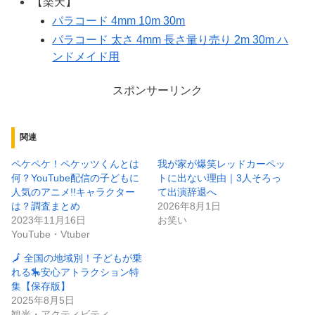
【楽天】
パラコード 4mm 10m 30m
パラコード 太さ 4mm 長さ量り売り 2m 30m ハ
ンドメイド用
スポンサーリンク
関連
ペケペケ！ペケッツくんとは
我が家が爆笑レッドカーペッ
何？YouTube配信の子どもに
トに出ない理由｜3人そろっ
人気のアニメ!!キャラクター
て出演辞退へ
は？調査まとめ
2026年8月1日
2023年11月16日
お笑い
YouTube・Vtuber
🗾 全国の地域別！子どもが乗
れる🎠安心アトラクション特
集【保存版】
2025年8月5日
観光・アクティビティ