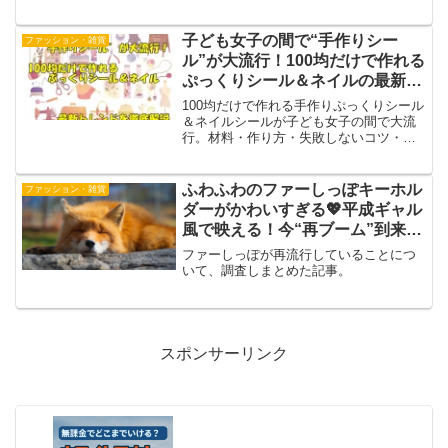
まで徹底解説！偽物や転売トラブルにも
要注意。
子ども女子の間で“手作りシー
ファッション・雑貨
ル”が大流行！100均だけで作れる
ぷっくりシール＆ネイルの最新ト
レンドを徹底解説【2025】
100均だけで作れる手作りぷっくりシール
＆ネイルシールが子ども女子の間で大流
行。材料・作り方・失敗しないコツ・ア
レンジ例まで初心者向けにやさしく解
説。親子で楽しめるハンドメイドの最新
トレンドを紹介します。
ふわふわのファーしっぽキーホル
ファッション・雑貨
ダーがかわいすぎる💖平成ギャル
風で映える！今“再ブーム”到来中
✨
ファーしっぽが再流行していることにつ
いて、調査しまとめた記事。
スポンサーリンク