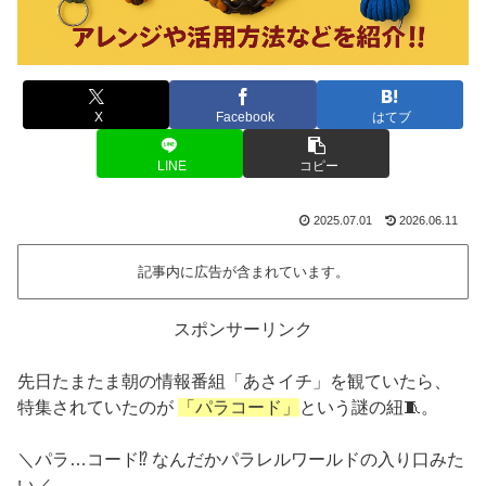
X
Facebook
はてブ
LINE
コピー
2025.07.01
2026.06.11
記事内に広告が含まれています。
スポンサーリンク
先日たまたま朝の情報番組「あさイチ」を観ていたら、
特集されていたのが
「パラコード」
という謎の紐🧵。
＼パラ…コード⁉ なんだかパラレルワールドの入り口みた
い／