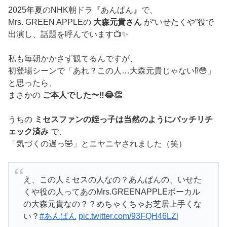
2025年夏のNHK朝ドラ『あんぱん』で、
Mrs. GREEN APPLEの
大森元貴さん
が“いせたくや”役で
出演し、話題を呼んでいます📺✨
私も毎朝かかさず観てるんですが、
初登場シーンで「あれ？この人…大森元貴じゃない⁉️😳」
と思ったら、
まさかの
ご本人でした〜‼️😂👏
うちの
ミセスファンの姪っ子は当然のようにバッチリチ
ェック済み
で、
「気づくの遅っ🤣」とニヤニヤされました（笑）
え、この人ミセスの人なの？あんぱんの、いせた
くや役の人ってあのMrs.GREENAPPLEボーカル
の大森元貴なの？？めちゃくちゃお芝居上手くな
い？
#あんぱん
pic.twitter.com/93FQH46LZl