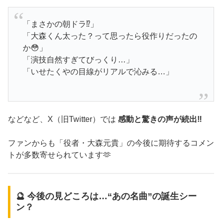
「まさかの朝ドラ⁉️」
「大森くん太った？って思ったら役作りだったの
か😳」
「演技自然すぎてびっくり…」
「いせたくやの目線がリアルで沁みる…」
などなど、X（旧Twitter）では
感動と驚きの声が続出‼️
ファンからも「役者・大森元貴」の今後に期待するコメン
トが多数寄せられています🫶
🔮 今後の見どころは…“あの名曲”の誕生シー
ン？