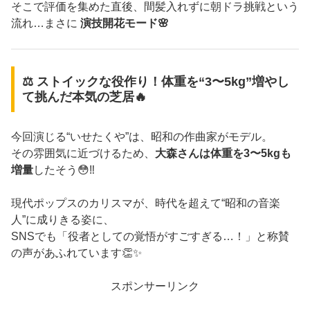
そこで評価を集めた直後、間髪入れずに朝ドラ挑戦という
流れ…まさに
演技開花モード🌸
⚖️ ストイックな役作り！体重を“3〜5kg”増やし
て挑んだ本気の芝居🔥
今回演じる“いせたくや”は、昭和の作曲家がモデル。
その雰囲気に近づけるため、
大森さんは体重を3〜5kgも
増量
したそう😳‼️
現代ポップスのカリスマが、時代を超えて“昭和の音楽
人”に成りきる姿に、
SNSでも「役者としての覚悟がすごすぎる…！」と称賛
の声があふれています👏✨
スポンサーリンク