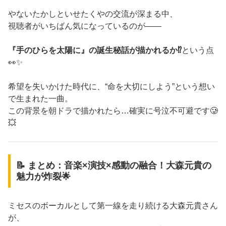
やないたかしといせたくやの交流が深まる中、
視聴者がいちばん気になっているのが――
『手のひらを太陽に』の誕生秘話が描かれるか⁉️
という点
👀✨
希望を失いかけた時代に、“命を大切にしよう”という想い
で生まれた一曲。
この背景を朝ドラで描かれたら…確実に号泣不可避です🥲
💥
📝 まとめ：音楽×演技×感動の融合！大森元貴の
魅力が炸裂🌟
ミセスのボーカルとして第一線を走り続ける大森元貴さん
が、