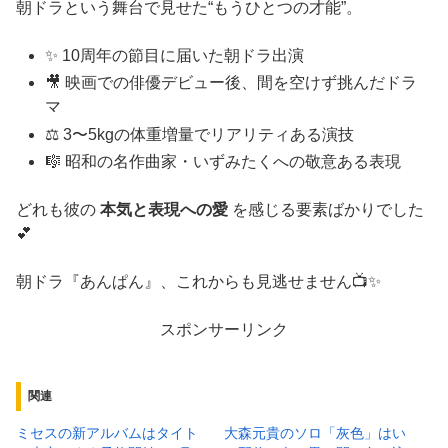
朝ドラという舞台で見せた“もうひとつの才能”。
✨ 10周年の節目に届いた朝ドラ出演
🎥 映画での俳優デビュー後、間を空けず挑んだドラ
マ
⚖️ 3〜5kgの体重増量でリアリティある演技
🎼 昭和の名作曲家・いずみたくへの敬意ある表現
どれも彼の
本気と表現への愛
を感じる要素ばかりでした
💕
朝ドラ『あんぱん』、これからも見逃せません📺✨
スポンサーリンク
関連
ミセスの新アルバムはタイト
大森元貴のソロ「灰色」はい