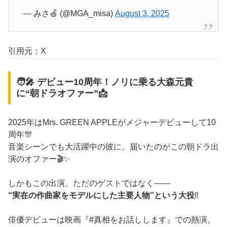
— みさ🍏 (@MGA_misa)
August 3, 2025
引用元：X
🧑‍🎤 デビュー10周年！ノリに乗る大森元貴
に“朝ドラオファー”📩
2025年はMrs. GREEN APPLEがメジャーデビューして10
周年🎊
音楽シーンでも大活躍中の彼に、届いたのがこの朝ドラ出
演のオファー🎬✨
しかもこの出演、ただのゲストではなく――
“実在の作曲家をモデルにした主要人物”という大役
‼️
俳優デビューは映画『#真相をお話しします』での熱演。