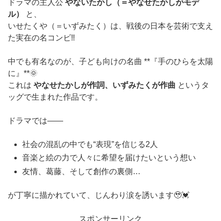
ドラマの主人公
やないたかし（＝やなせたかしがモデ
ル）
と、
いせたくや（＝いずみたく）は、戦後の日本を芸術で支え
た実在の名コンビ‼️
中でも有名なのが、子ども向けの名曲 **『手のひらを太陽
に』**🌞
これは
やなせたかしが作詞、いずみたくが作曲
というタ
ッグで生まれた作品です。
ドラマでは――
社会の混乱の中でも“表現”を信じる2人
音楽と絵の力で人々に希望を届けたいという想い
友情、葛藤、そして創作の裏側…
が丁寧に描かれていて、じんわり涙を誘います🥹💓
スポンサーリンク