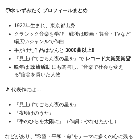
🧑‍🎼
いずみたく プロフィールまとめ
1922年生まれ、東京都出身
クラシック音楽を学び、戦後は映画・舞台・TVなど
幅広いジャンルで作曲
手がけた作品はなんと
3000曲以上‼️
『見上げてごらん夜の星を』で
レコード大賞受賞🏆
晩年は
政治活動
にも関与し、“音楽で社会を変え
る”信念を貫いた人物
🎵 代表作には…
『見上げてごらん夜の星を』
『夜明けのうた』
『手のひらを太陽に』（作詞：やなせたかし）
などがあり、“希望・平和・命”をテーマに多くの心に残る