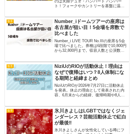
のは夫婦デュオ・ハンバート ハンバー
ト！フォークやカントリーを基盤に温か
いハーモニーで人気を集め、映画・CMで
のタイアップや海外での共演実績も豊
富。二人の経歴と音楽スタイル、朝ドラ
Number_iドームツアーの座席は
歌手
主題歌への期待を詳しく解説します。
名古屋が狙い目！5会場を席数で
比べました
Number_i LIVE TOUR No.IIIの座席を5会
場で比べました。券種は6段階で10,800円
から32,800円まで。収容人数と公演数か
ら名古屋に約4割が集中していること、ド
ームの席の8割弱がスタンドであることま
で、公表されている数字だけで整理して
NiziUのRIOが活動休止！理由は
歌手
います。
なぜで復帰はいつ？8人体制にな
る期間と経緯まとめ
NiziUのRIOが2026年7月27日に活動休止
を発表。休止の理由として発表された内
容、6月末からの経緯、復帰時期や8人体
制がいつまで続くのかを整理しました。
氷川きよしはLGBTではなくジェ
歌手
ンダーレス？芸能活動休止で紅白
が最後‼︎
氷川きよしさんが女性化している噂にフ