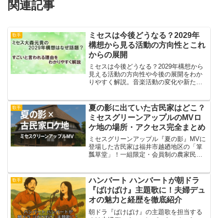
関連記事
ミセスは今後どうなる？2029年
歌手
構想から見る活動の方向性とこれ
からの展開
ミセスは今後どうなる？2029年構想から
見える活動の方向性や今後の展開をわか
りやすく解説。音楽活動の変化や新たな
挑戦についても詳しくまとめています。
夏の影に出ていた古民家はどこ？
歌手
ミセスグリーンアップルのMVロ
ケ地の場所・アクセス完全まとめ
ミセスグリーンアップル『夏の影』MVに
登場した古民家は福井市越廼地区の「箪
瓢草堂」！一組限定・会員制の農家民宿
の魅力やアクセス、姪っ子との聖地巡礼
体験も交えて徹底紹介します。
ハンバート ハンバートが朝ドラ
歌手
『ばけばけ』主題歌に！夫婦デュ
オの魅力と経歴を徹底紹介
朝ドラ『ばけばけ』の主題歌を担当する