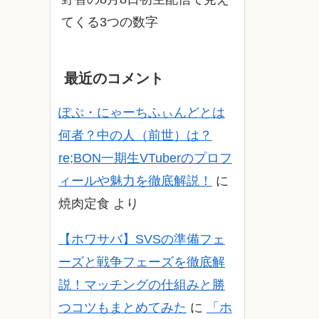
てくる3つの数字
最近のコメント
ぽぷ・にゃーちふぃんどとは
何者？中の人（前世）は？
re;BON一期生VTuberのプロフ
ィールや魅力を徹底解説！
に
焼肉定食
より
【ホワサバ】SVSの準備フェ
ーズと戦争フェーズを徹底解
説！マッチングの仕組みと勝
つコツもまとめてみた
に
「ホ