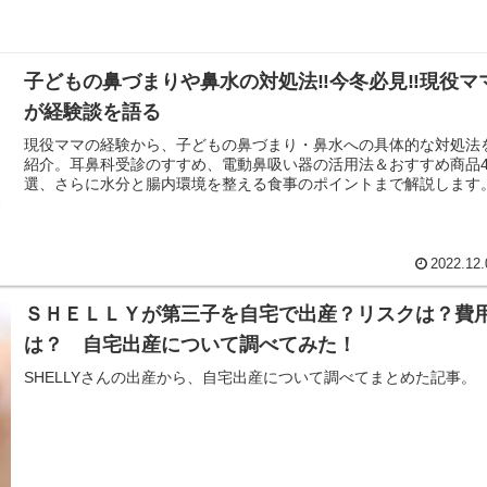
子どもの鼻づまりや鼻水の対処法‼︎今冬必見‼︎現役マ
が経験談を語る
現役ママの経験から、子どもの鼻づまり・鼻水への具体的な対処法
紹介。耳鼻科受診のすすめ、電動鼻吸い器の活用法＆おすすめ商品
選、さらに水分と腸内環境を整える食事のポイントまで解説します
2022.12.
ＳＨＥＬＬＹが第三子を自宅で出産？リスクは？費
は？ 自宅出産について調べてみた！
SHELLYさんの出産から、自宅出産について調べてまとめた記事。