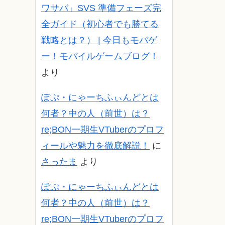
ワサバ」SVS 準備フェーズ完
全ガイド（初心者でも勝てる
戦略とは？） | 今日もモバゲ
ー！モバイルゲームブログ！
より
ぽぷ・にゃーちふぃんどとは
何者？中の人（前世）は？
re;BON一期生VTuberのプロフ
ィールや魅力を徹底解説！
に
さったま
より
ぽぷ・にゃーちふぃんどとは
何者？中の人（前世）は？
re;BON一期生VTuberのプロフ