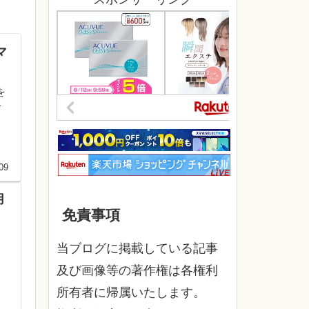
マ
を
4
。
09
用
免責事項
当ブログに掲載している記事
及び画像等の著作権は各権利
所有者に帰属いたします。