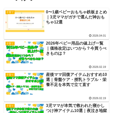
0〜1歳ベビーおもちゃ鉄板まとめ
子育て
｜3児ママがガチで選んだ神おも
ちゃ12選
2026.04.01
2026年ベビー用品の値上げ一覧
子育て
｜価格改定はいつから？今買うべ
きものは？
2026.02.19
産後ママ回復アイテムおすすめ10
子育て
選｜骨盤ケア・授乳トラブル・栄
養不足を本気で立て直す
2026.02.19
3児ママが本気で救われた寝かし
子育て
つけ神アイテム10選｜夜泣き地獄