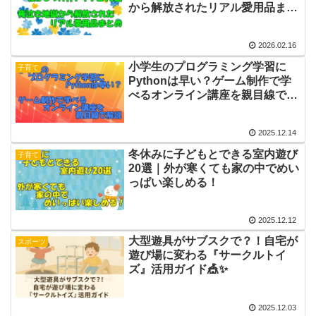
から解放されたリアル愛用品まと
め
2026.02.16
小学生のプログラミング学習に
子育て
Pythonは早い？ゲーム制作で学
べるオンライン講座を親目線で解
説
2025.12.14
冬休みに子どもとできる室内遊び
子育て
20選｜外が寒くても家の中でめい
っぱい楽しめる！
2025.12.12
大型遊具がサブスクで？！自宅が
スポーツ
遊び場に変わる『サークルトイ
ズ』活用ガイド🎪✨
2025.12.03