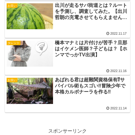
出川が走るサバ街道とは？ルート
お笑い
を予測し、調査してみた。【出川
哲朗の充電させてもらえません
か？】
2022.11.17
橋本マナミは片付けが苦手？旦那
タレント
はイケメン医師？子どもは？【ホ
ンマでっかTV出演】
2022.11.16
あばれる君は超難関資格保有⁉︎サ
お笑い
バイバル術もスゴい‼︎冒険少年で
本格カルボナーラを作る‼︎
2022.11.14
スポンサーリンク