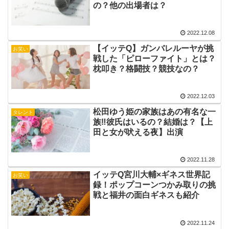
の？他の出場者は？
2022.12.08
【イッテQ】ガンバレルーヤが挑
お笑い
戦した「ピローファイト」とは？
枕叩き？格闘技？競技なの？
2022.12.03
松田ゆう姫の家族はあの有名な一
タレント
族‼︎彼氏はいるの？結婚は？【上
田と女が吠える夜】出演
2022.11.28
イッテQ宮川大輔×ギネス世界記
お笑い
録！ポップコーンつかみ取りの挑
戦と福井の面白ギネスも紹介
2022.11.24