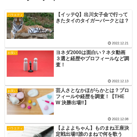
【イッテQ】出川女子会で行って
バラエティ
きたタイのタイガーパークとは？
2022.12.21
ヨネダ2000は面白い？ネタ動画
お笑い
３選と経歴やプロフィールなど調
査！
2022.12.13
芸人さとなかほがらかとは？プロ
お笑い
フィールや経歴を調査！【THE
W 決勝出場‼】
2022.12.08
【よよよちゃん】ものまね王座決
バラエティ
定戦出場‼︎誰のまねで何を歌う