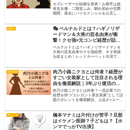
カズレーザーが結婚を発表！お相手は超
有名女優・二階堂ふみ。馴れ初めや交際
期間、過去にバイセクシャルを公言して
いた背景も詳しく解説。性別の枠にとら
われない愛の形とSNSの反応をまとめま
した。
🎭 ベルナルドとは？ハギノリザ
お笑い
ードマン＆大将の芸名由来が衝
撃！クセ強×元コンビ経歴が話題
の芸人が爆笑レッドカーペット出
ベルナルドとは？ハギノリザードマン＆
演！
大将の芸名由来やクセ強経歴、ネタ実績
を総まとめ！レッドカーペット出演で話
題沸騰！
肉乃小路ニクヨとは何者？経歴が
YouTube
すごい女装家として注目される理
由を徹底解説｜3年ぶり復活の
『ザ・タイムショック』に出演！
肉乃小路ニクヨとは何者？一流企業での
経歴を持つ“エレガント系女装家”として話
題のタレントを徹底解説。上品さ×ユーモ
ア×知性の魅力や注目される理由、さらに
3年ぶり復活の『ザ・タイムショック』出
演情報も紹介します。
橋本マナミは片付けが苦手？旦那
タレント
はイケメン医師？子どもは？【ホ
ンマでっかTV出演】