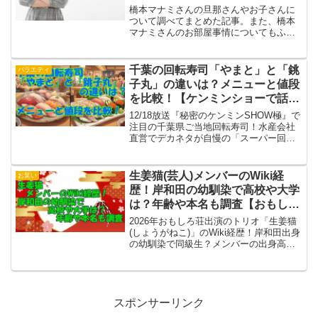
橋本マナミさんの旦那さんやお子さんに
ついて調べてまとめた記事。また、橋本
マナミさんのお部屋事情についてもふれ
た記事
千葉の回転寿司「やまと」と「銚
バラエティ
子丸」の違いは？メニューと値段
を比較！【ケンミンショーで話
題】
12/18放送『秘密のケンミンSHOW極』で
注目の千葉県ご当地回転寿司！水産会社
直営でデカネタが自慢の「スーパー回転
寿司やまと」と、劇場型エンタメが人気
の「すし銚子丸」を徹底比較。メニュー
の違い、値段、おすすめネタをまとめま
生姜猫(芸人)メンバーのWiki経
お笑い
した。千葉に行ったらどっちに行く？
歴！岸和田の幼馴染で高校や大学
は？年齢や本名も調査【おもしろ
荘出演】
2026年おもしろ荘出演のトリオ「生姜猫
(しょうがねこ)」のWiki経歴！岸和田出身
の幼馴染で同級生？メンバーの出身高校
や大学、年齢、本名を詳しく調査。ネタ
動画や評判、結成秘話までまとめまし
た。
スポンサーリンク