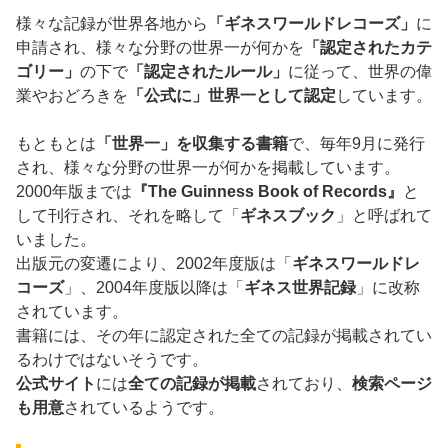
様々な記録が世界各地から
「ギネスワールドレコーズ」
に
申請され、様々な分野の世界一が何かを
「認定されたカテ
ゴリー」
の下で
「認定されたルール」
に従って、世界の偉
業やおどろきを
「公式に」世界一として認定
しています。
もともとは
「世界一」を収集する書籍
で、毎年9月に発行
され、様々な分野の世界一が何かを掲載しています。
2000年版までは
『The Guinness Book of Records』
と
して刊行され、それを略して「
ギネスブック
」と呼ばれて
いました。
出版元の変遷により、2002年度版は「
ギネスワールドレ
コーズ
」、2004年度版以降は「
ギネス世界記録
」に改称
されています。
書籍には、その年に認定された全ての記録が掲載されてい
るわけではないそうです。
公式サイト
には
全ての記録が掲載
されており、
検索ページ
も用意
されているようです。