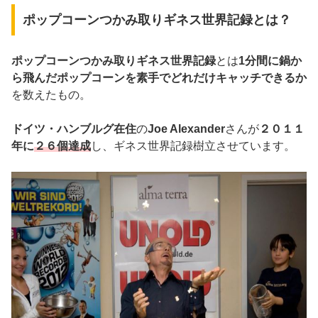
ポップコーンつかみ取りギネス世界記録とは？
ポップコーンつかみ取りギネス世界記録
とは
1分間に鍋か
ら飛んだポップコーンを素手でどれだけキャッチできるか
を数えたもの。
ドイツ・ハンブルグ在住
の
Joe Alexander
さんが
２０１１
年に
２６個達成
し、ギネス世界記録樹立させています。