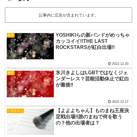
記事内に広告が含まれています。
YOSHIKIらの新バンドがめっちゃ
歌手
カッコイイ!!THE LAST
ROCKSTARSが紅白出場!!
2022.12.20
氷川きよしはLGBTではなくジェ
歌手
ンダーレス？芸能活動休止で紅白
が最後‼︎
2022.12.17
【よよよちゃん】ものまね王座決
バラエティ
定戦出場‼︎誰のまねで何を歌う
の？他の出場者は？