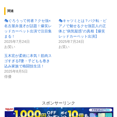
関連
🎭ぐろうって何者？クセ強×
🎭キャツミとは？バク転・ピ
名古屋弁漫才が話題！爆笑レ
アノで魅せるクセ強芸人の正
ッドカーペット出演で注目集
体と“病気疑惑”の真相【爆笑
まる！
レッドカーペット出演】
2025年7月24日
2025年7月24日
お笑い
お笑い
玉木宏が柔術に本気！筋肉ス
ゴすぎる⁉️妻・子どもも巻き
込み家族で格闘技生活！
2025年8月5日
俳優
スポンサーリンク