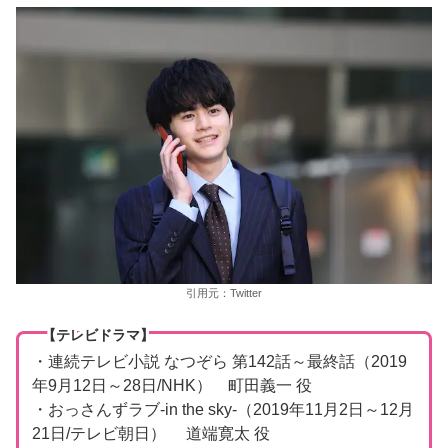
引用元：Twitter
【テレビドラマ】
・連続テレビ小説 なつぞら 第142話～最終話（2019
年9月12日～28日/NHK） 町田義一 役
・おっさんずラブ-in the sky-（2019年11月2日～12月
21日/テレビ朝日） 道端寛太 役