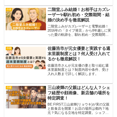
は写真の角度のせいかな？と思ったんで
すが、よく見たら腕も肩もパンパン💥気
二階堂ふみ結婚！お相手はカズレ
俳優
になって調べてみた...
ーザー✨馴れ初め・交際期間・結
婚の決め手を徹底解説
二階堂ふみがカズレーザーと電撃結婚！
2016年の「タイプ発言」から8年越しに実
った愛の軌跡を、馴れ初め・交際期間・
結婚の決め手まで詳しく解説します✨
佐藤浩市が元女優妻と実践する週
俳優
末里親制度とは？何人受け入れて
るかも徹底解説！
佐藤浩市さんが元女優の妻と取り組む週
末里親制度とは？制度内容や条件、受け
入れ人数まで詳しく解説します。
三山凌輝の父親はどんな人？シェ
俳優
フ経歴や顔画像、新店舗の場所を
特定調査！
BE:FIRST三山凌輝(リョウキ)が実の父親
と飲食店を開業！お店の場所は都内？地
元？気になる立地を特定調査。シェフを
務める父親の経歴や顔画像、開店に込め