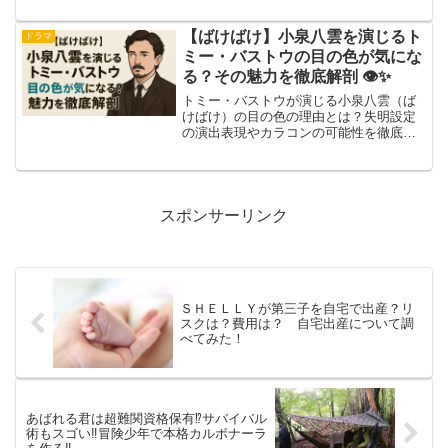
た「幸せにしたい」という親子の絆エピ
ソードも詳しく紹介します。
【ばけばけ】小泉八雲を演じるト
ドラマ
ミー・バストウの目の色が気にな
る？その魅力を徹底解剖 👁️✨
トミー・バストウが演じる小泉八雲（ば
けばけ）の目の色の理由とは？失明設定
の演出表現やカラコンの可能性を徹底考
察。
スポンサーリンク
ＳＨＥＬＬＹが第三子を自宅で出産？リ
スクは？費用は？ 自宅出産について調
べてみた！
あばれる君は超難関資格保有⁉︎サバイバル
術もスゴい‼︎冒険少年で本格カルボナーラ