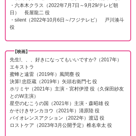
・六本木クラス（2022年7月7日～9月29/テレビ朝
日） 長屋龍二 役
・silent（2022年10月6日～/フジテレビ） 戸川湊斗
役
【映画】
先生!、、、好きになってもいいですか?（2017年）
エキストラ
蜜蜂と遠雷（2019年）風間塵 役
決算! 忠臣蔵（2019年）矢頭右衛門七 役
ホリミヤ（2021年）主演・宮村伊澄 役（久保田紗友
とのW主演）
星空のむこうの国（2021年）主演・森昭雄 役
かそけきサンカヨウ（2021年）清原陸 役
バイオレンスアクション（2022年）渡辺 役
ロストケア（2023年3月公開予定）椎名幸太 役