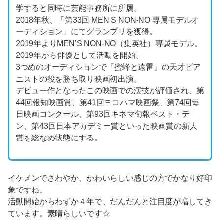
学すると同時に芸能事務所に所属。
2018年秋、「第33回 MEN’S NON-NO 専属モデルオ
ーディション」にてグランプリを獲得。
2019年よりMEN’S NON-NO（集英社）専属モデル。
2019年から俳優として活動を開始。
3つめのオーディションで『蜜蜂と遠雷』の天才ピア
ニストの役を勝ち取り映画初出演。
デビュー作となったこの映画での演技が評価され、第
44回報知映画賞、第41回ヨコハマ映画祭、第74回毎
日映画コンクール、第93回キネマ旬報ベスト・テ
ン、第43回日本アカデミー賞といった映画賞の新人
賞を総なめ状態にする。
イケメンでさわやか、かわいらしい感じの方でかなり好印
象ですね。
活動開始からわずか４年で、だんだんと注目度が増してき
ています。素晴らしいです☆