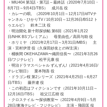
・MIU404 第3話・第7話 – 最終話（2020年7月10日・
8月7日～9月4日/TBS） 成川岳 役
・カレーの唄。（2020年10月1日～12月17日/dTVチ
ャンネル・ひかりTV / 10月10日～12月26日/BS12 ト
ゥエルビ） 鈴木二汰 役
・明治開化 新十郎探偵帖 第6回（2021年1月22
日/NHK BSプレミアム） 母里由也／高田与助 役
・ホリミヤ （2021年2月17日～3月31日/MBS） 主
演・宮村伊澄 役（久保田紗友とのW主演）
・桶狭間 OKEHAZAMA〜織田信長〜（2021年3月26
日/フジテレビ） 松平元康 役
・明治ドラマスペシャル ずんずん!（2021年4月16日/
テレビ朝日） 栗本翔吾 役
・ドラゴン桜 第2シリーズ（2021年4月25日～6月27
日/TBS） 藤井遼 役
・この初恋はフィクションです（2021年10月11日～
12月16日/TBS） 祖父江広樹 役
・クロステイル 〜探偵教室〜（2022年4月9日～5月
28日/東海テレビ・フジテレビ） 主演・飛田匡 役