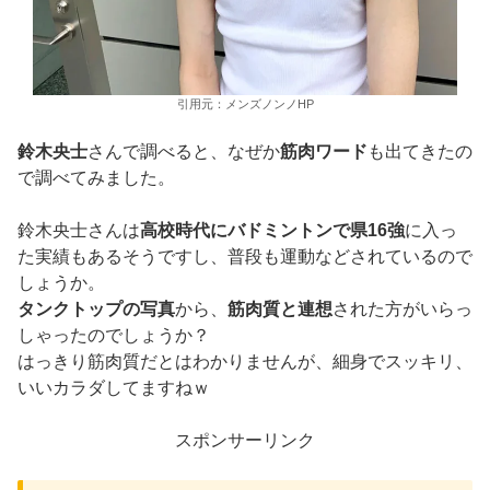
引用元：メンズノンノHP
鈴木央士
さんで調べると、なぜか
筋肉ワード
も出てきたの
で調べてみました。
鈴木央士さんは
高校時代にバドミントンで県16強
に入っ
た実績もあるそうですし、普段も運動などされているので
しょうか。
タンクトップの写真
から、
筋肉質と連想
された方がいらっ
しゃったのでしょうか？
はっきり筋肉質だとはわかりませんが、細身でスッキリ、
いいカラダしてますねｗ
スポンサーリンク