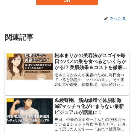
さったま
関連記事
松本まりかの美容法がスゴイ✨毎
俳優
日ツバメの巣を食べるといくらか
かる!? 美肌効果＆コストを徹底調
査💎
松本まりかさんが美容のために毎日食べ
ていると話題の「ツバメの巣」。その美
容効果や歴史、価格相場、毎日続けた場
合の年間コストを徹底解説します！
💪綾野剛、筋肉爆増で体脂肪激
俳優
減⁉️マッチョ化が止まらない最新
ビジュアルが話題に！
先日、俳優の岡田准一さんとの“抱き合っ
ている２ショット写真”を見たとき、正直
こう思ったんです——「あれ？綾野剛、
なんか体がゴツくなってない!?😳」最初