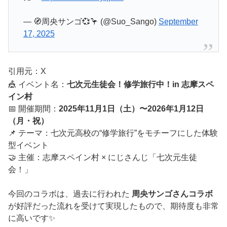
— 🧭周央サンゴ💞🦩 (@Suo_Sango)
September
17, 2025
引用元：X
🎪 イベント名：
七次元生徒会！修学旅行中！in 志摩スペ
イン村
📅 開催期間：
2025年11月1日（土）〜2026年1月12日
（月・祝）
📌 テーマ：七次元高校の“修学旅行”をモチーフにした体験
型イベント
🤝 主催：志摩スペイン村 × にじさんじ「七次元生徒
会！」
今回のコラボは、過去に行われた
周央サンゴさんコラボ
が好評だった流れを受けて実現したもので、期待度も非常
に高いです✨