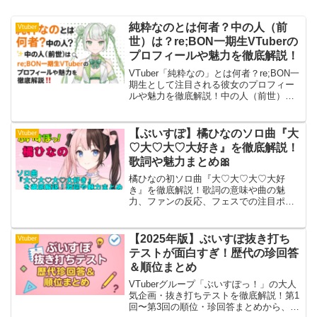
純粋なのとは何者？中の人（前
Vtuber
世）は？re;BON一期生VTuberの
プロフィールや魅力を徹底解説！
VTuber「純粋なの」とは何者？re;BON一
期生として注目される彼女のプロフィー
ルや魅力を徹底解説！中の人（前世）の
噂から、2025年9月のお目見えライブや初
配信予定まで詳しく紹介します。
【ぶいすぽ】橘ひなのソロ曲『大
Vtuber
♡大♡大♡大好き』を徹底解説！
歌詞や魅力まとめ🎀
橘ひなの初ソロ曲『大♡大♡大♡大好
き』を徹底解説！歌詞の意味や曲の魅
力、ファンの反応、フェスでの注目ポイ
ントをまとめました。
【2025年版】ぶいすぽ抜き打ち
Vtuber
テストが面白すぎ！歴代の珍回答
＆順位まとめ
VTuberグループ「ぶいすぽっ！」の大人
気企画・抜き打ちテストを徹底解説！第1
回〜第3回の順位・珍回答まとめから、バ