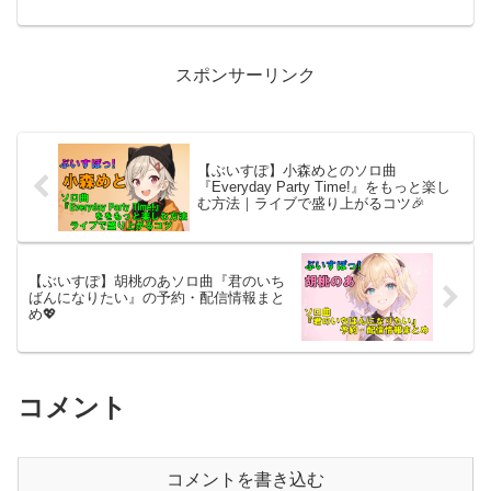
世）の噂まで紹介！
スポンサーリンク
【ぶいすぽ】小森めとのソロ曲
『Everyday Party Time!』をもっと楽し
む方法｜ライブで盛り上がるコツ🎉
【ぶいすぽ】胡桃のあソロ曲『君のいち
ばんになりたい』の予約・配信情報まと
め💖
コメント
コメントを書き込む