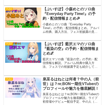
カ信号機の由来、甘結もかの“地球”回答＆
格ゲー勢の煽りまで最新情報をお届けし
ます。
【ぶいすぽ】小森めとのソロ曲
Vtuber
『Everyday Party Time!』の予
約・配信情報まとめ🎉
小森めとのソロ曲『Everyday Party
Time!』の予約・配信情報まとめ。アルバ
ム特典、購入方法、フェス初披露の見ど
ころを紹介します。
【ぶいすぽ】藍沢エマのソロ曲
Vtuber
『藍染の空』の予約・配信情報ま
とめ🌌
藍沢エマソロ曲『藍染の空』の予約・配
信情報を解説。アルバム特典や購入方
法、フェスでの初披露予定も紹介してい
ます。
泉巫るはねとは何者？中の人（前
Vtuber
世）は？re;BON一期生VTuberの
プロフィールや魅力を徹底解説！
泉巫るはねとは？re;BON一期生VTuberの
プロフィールや魅力を徹底解説。ライブ
初登場やデビュー配信予定、中の人（前