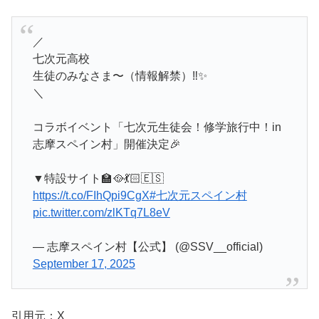
／
七次元高校
生徒のみなさま〜（情報解禁）‼️✨
＼
コラボイベント「七次元生徒会！修学旅行中！in
志摩スペイン村」開催決定🎉
▼特設サイト🏫🥘💃🏻🇪🇸
https://t.co/FIhQpi9CgX
#七次元スペイン村
pic.twitter.com/zlKTq7L8eV
— 志摩スペイン村【公式】 (@SSV__official)
September 17, 2025
引用元：X