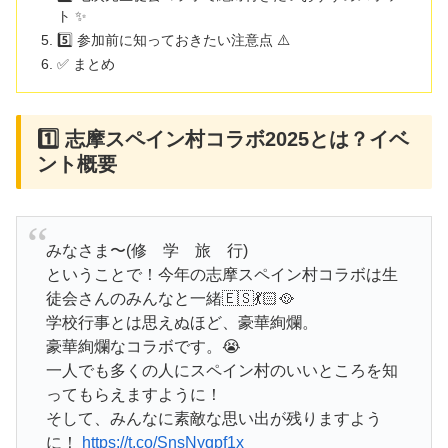
ト ✨
5️⃣ 参加前に知っておきたい注意点 ⚠️
✅ まとめ
1️⃣ 志摩スペイン村コラボ2025とは？イベ
ント概要
みなさま〜(修 学 旅 行)
ということで！今年の志摩スペイン村コラボは生
徒会さんのみんなと一緒🇪🇸💃🏻🥘
学校行事とは思えぬほど、豪華絢爛。
豪華絢爛なコラボです。😭
一人でも多くの人にスペイン村のいいところを知
ってもらえますように！
そして、みんなに素敵な思い出が残りますよう
に！
https://t.co/SnsNyqpf1x