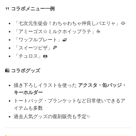
🍴
コラボメニュー一例
「七次元生徒会！わちゃわちゃ仲良しパエリャ」🥘
「アミーゴス☆ミルクホイップラテ」☕
「ワッフルプレート」🧇
「スイーツピザ」🍕
「チュロス」🍩
🛍️
コラボグッズ
描き下ろしイラストを使った
アクスタ・缶バッジ・
キーホルダー
トートバッグ・ブランケットなど日常使いできるア
イテムも多数
過去人気グッズの復刻販売も予定✨