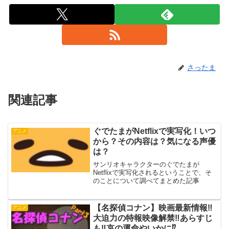
さったま
関連記事
ぐでたまがNetflixで実写化！いつ
アニメ
から？その内容は？気になる声優
は？
サンリオキャラクターのぐでたまが
Netflixで実写化されるということで、そ
のことについて調べてまとめた記事
【名探偵コナン】映画最新情報‼︎
アニメ
大迫力の特報映像解禁‼︎あらすじ
も‼︎哀の運命やいかに⁉︎