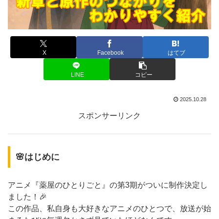
X
Facebook
はてブ
LINE
コピー
2025.10.28
スポンサーリンク
🌸はじめに
アニメ『薬屋のひとりごと』の第3期がついに制作決定し
ました！🎉
この作品、私自身も大好きなアニメのひとつで、放送が始