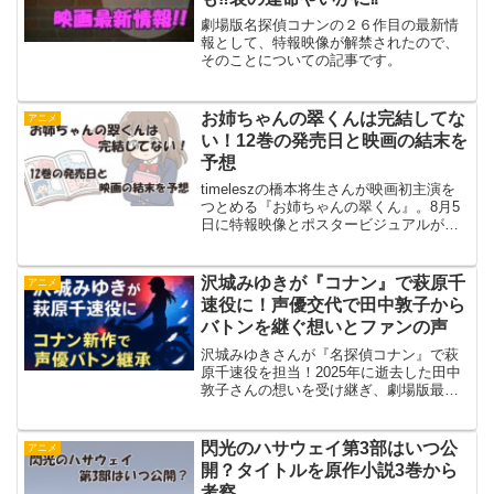
劇場版名探偵コナンの２６作目の最新情
報として、特報映像が解禁されたので、
そのことについての記事です。
お姉ちゃんの翠くんは完結してな
アニメ
い！12巻の発売日と映画の結末を
予想
timeleszの橋本将生さんが映画初主演を
つとめる『お姉ちゃんの翠くん』。8月5
日に特報映像とポスタービジュアルが解
禁されて、一気に話題になりましたね。
そこで気になるのが原作のほうです。
「もう完結してるの？」「最新刊は何巻
沢城みゆきが『コナン』で萩原千
アニメ
まで出てるの？」...
速役に！声優交代で田中敦子から
バトンを継ぐ想いとファンの声
沢城みゆきさんが『名探偵コナン』で萩
原千速役を担当！2025年に逝去した田中
敦子さんの想いを受け継ぎ、劇場版最新
作で新たな千速像を演じます。公開は
2026年GW。ファンの反応や沢城さんの
コメントも紹介。
閃光のハサウェイ第3部はいつ公
アニメ
開？タイトルを原作小説3巻から
考察