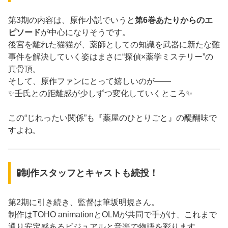
第3期の内容は、原作小説でいうと
第6巻あたりからのエ
ピソード
が中心になりそうです。
後宮を離れた猫猫が、薬師としての知識を武器に新たな難
事件を解決していく姿はまさに“探偵×薬学ミステリー”の
真骨頂。
そして、原作ファンにとって嬉しいのが——
✨壬氏との距離感が少しずつ変化していくところ✨
この“じれったい関係”も『薬屋のひとりごと』の醍醐味で
すよね。
🧪制作スタッフとキャストも続投！
第2期に引き続き、監督は筆坂明規さん。
制作はTOHO animationとOLMが共同で手がけ、これまで
通り安定感あるビジュアルと音楽で物語を彩ります。