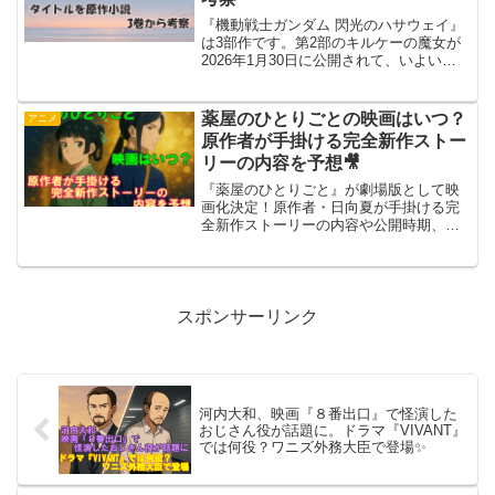
『機動戦士ガンダム 閃光のハサウェイ』
は3部作です。第2部のキルケーの魔女が
2026年1月30日に公開されて、いよいよ
残すは最後の1本。そこで気になるのが第
3部はいつ公開されるのかというところで
すよね。さらに8月には配信も始まりま
薬屋のひとりごとの映画はいつ？
アニメ
す。この記...
原作者が手掛ける完全新作ストー
リーの内容を予想🎥
『薬屋のひとりごと』が劇場版として映
画化決定！原作者・日向夏が手掛ける完
全新作ストーリーの内容や公開時期、注
目ポイントを詳しく紹介します。
スポンサーリンク
河内大和、映画『８番出口』で怪演した
おじさん役が話題に。ドラマ『VIVANT』
では何役？ワニズ外務大臣で登場✨