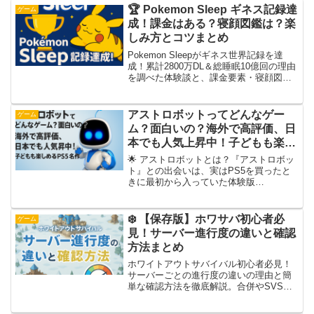
🏆 Pokemon Sleep ギネス記録達
ゲーム
成！課金はある？寝顔図鑑は？楽
しみ方とコツまとめ
Pokemon Sleepがギネス世界記録を達
成！累計2800万DL＆総睡眠10億回の理由
を調べた体験談と、課金要素・寝顔図
鑑・イベント・楽しみ方のコツをオリジ
ナルで解説します。
アストロボットってどんなゲー
ゲーム
ム？面白いの？海外で高評価、日
本でも人気上昇中！子どもも楽し
めるPS5名作
🌟 アストロボットとは？『アストロボッ
ト』との出会いは、実はPS5を買ったと
きに最初から入っていた体験版
（ASTRO’s PLAYROOM）。「おまけ」
感覚で起動してみたら…これが意外とや
り込み要素たっぷりで面白かったんです
❄️ 【保存版】ホワサバ初心者必
ゲーム
🎮✨PS5の機能...
見！サーバー進行度の違いと確認
方法まとめ
ホワイトアウトサバイバル初心者必見！
サーバーごとの進行度の違いの理由と簡
単な確認方法を徹底解説。合併やSVS前
に必読！