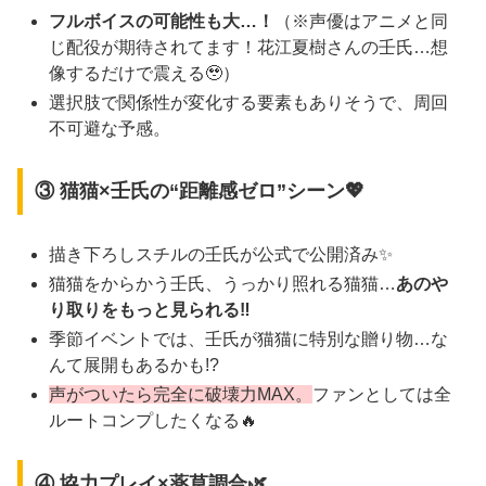
フルボイスの可能性も大…！
（※声優はアニメと同
じ配役が期待されてます！花江夏樹さんの壬氏…想
像するだけで震える🥹）
選択肢で関係性が変化する要素もありそうで、周回
不可避な予感。
③ 猫猫×壬氏の“距離感ゼロ”シーン💖
描き下ろしスチルの壬氏が公式で公開済み✨
猫猫をからかう壬氏、うっかり照れる猫猫…
あのや
り取りをもっと見られる‼️
季節イベントでは、壬氏が猫猫に特別な贈り物…な
んて展開もあるかも!?
声がついたら完全に破壊力MAX。
ファンとしては全
ルートコンプしたくなる🔥
④ 協力プレイ×薬草調合🌿