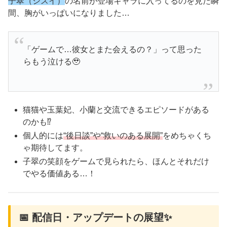
子翠（シスイ）
の名前が登場キャラに入ってるのを見た瞬
間、胸がいっぱいになりました…
「ゲームで…彼女とまた会えるの？」って思った
らもう泣ける🥹
猫猫や玉葉妃、小蘭と交流できるエピソードがある
のかも⁉️
個人的には
“後日談”や“救いのある展開”
をめちゃくち
ゃ期待してます。
子翠の笑顔をゲームで見られたら、ほんとそれだけ
でやる価値ある…！
📅 配信日・アップデートの展望✨