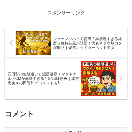
スポンサーリンク
シューマッハって何者？高学歴すぎる経
歴＆独特芸風が話題！代表ネタや魅力を
深掘り｜爆笑レッドカーペット出演
石田彰の無駄遣いと話題沸騰！マクドナ
ルドCMが豪華すぎるとSNS騒然🍔｜緒方
恵美＆杉田智和のコメントも🎙️
コメント