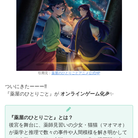
引用元：
薬屋のひとりごとアニメ公式HP
ついにきたーーー‼️
『薬屋のひとりごと』が
オンラインゲーム化🎉
✨
『薬屋のひとりごと』とは？
後宮を舞台に、薬師見習いの少女・猫猫（マオマオ）
が薬学と推理で数々の事件や人間模様を解き明かして