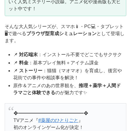
いく人気ミステリー小説📖。アニメ化や漫画版も大ヒ
ット中です！
そんな大人気シリーズが、スマホ📱・PC💻・タブレット
🖥️で遊べる
ブラウザ型育成シミュレーション
として登場し
ます。
📌
対応端末
：インストール不要でどこでもサクサク
📌
料金
：基本プレイ無料＋アイテム課金
📌
ストーリー
：猫猫（マオマオ）を育成し、後宮や
花街での事件や相談事を解決！
原作＆アニメのあの世界観を、
推理＋薬学＋人間ド
ラマごと体験できる
のが魅力です✨
❖━━━━━━━━━━━━━━❖
TVアニメ『
#薬屋のひとりごと
』
初のオンラインゲーム化が決定！