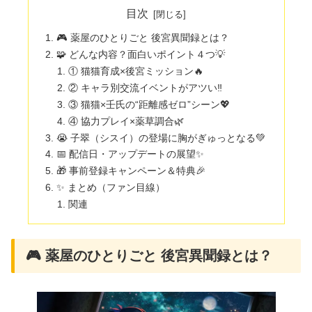
目次
🎮 薬屋のひとりごと 後宮異聞録とは？
🧩 どんな内容？面白いポイント４つ💡
① 猫猫育成×後宮ミッション🔥
② キャラ別交流イベントがアツい‼️
③ 猫猫×壬氏の“距離感ゼロ”シーン💖
④ 協力プレイ×薬草調合🌿
😭 子翠（シスイ）の登場に胸がぎゅっとなる💚
📅 配信日・アップデートの展望✨
🎁 事前登録キャンペーン＆特典🎉
✨ まとめ（ファン目線）
関連
🎮 薬屋のひとりごと 後宮異聞録とは？