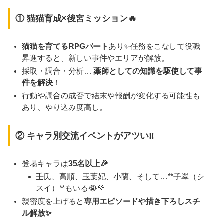
① 猫猫育成×後宮ミッション🔥
猫猫を育てるRPGパート
あり✨任務をこなして役職
昇進すると、新しい事件やエリアが解放。
採取・調合・分析…
薬師としての知識を駆使して事
件を解決
！
行動や調合の成否で結末や報酬が変化する可能性も
あり、やり込み度高し。
② キャラ別交流イベントがアツい‼️
登場キャラは
35名以上🎉
壬氏、高順、玉葉妃、小蘭、そして…**子翠（シ
スイ）**もいる😭💚
親密度を上げると
専用エピソードや描き下ろしスチ
ル解放✨