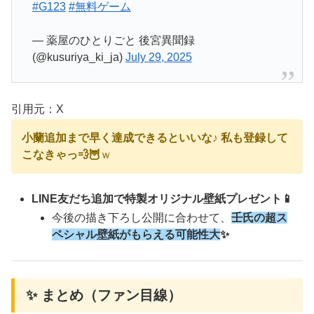
#G123
#無料ゲーム
— 薬屋のひとりごと 後宮異聞録
(@kusuriya_ki_ja)
July 29, 2025
引用元：X
小蘭追加まで早く達成できるといいな♪ 私も登録して
こなきゃっ💨🦉
ｗ
LINE友だち追加で特製オリジナル壁紙プレゼント📱
今後の描き下ろし公開に合わせて、
壬氏の超ス
ペシャル壁紙がもらえる可能性大
✨
✨ まとめ（ファン目線）