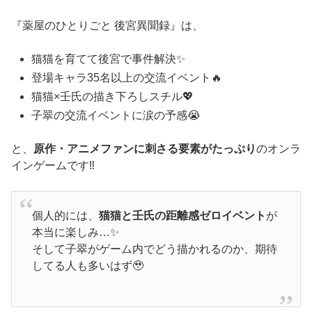
『薬屋のひとりごと 後宮異聞録』は、
猫猫を育てて後宮で事件解決✨
登場キャラ35名以上の交流イベント🔥
猫猫×壬氏の描き下ろしスチル💖
子翠の交流イベントに涙の予感😭
と、
原作・アニメファンに刺さる要素がたっぷり
のオンラ
インゲームです‼️
個人的には、
猫猫と壬氏の距離感ゼロイベント
が
本当に楽しみ…✨
そして子翠がゲーム内でどう描かれるのか、期待
してる人も多いはず🥹