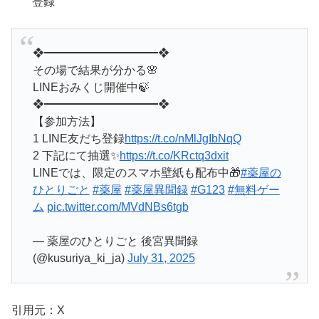
登録
❖━━━━━━━━━━❖
その場で結果が分かる🌸
LINEおみくじ開催中🍃
❖━━━━━━━━━━❖
【参加方法】
1 LINE友だち登録
https://t.co/nMlJgIbNqQ
2 下記にて抽選✨
https://t.co/KRctq3dxit
LINEでは、限定のスマホ壁紙も配布中🎁
#薬屋の
ひとりごと
#薬屋
#薬屋異聞録
#G123
#無料ゲー
ム
pic.twitter.com/MVdNBs6tgb
— 薬屋のひとりごと 後宮異聞録
(@kusuriya_ki_ja)
July 31, 2025
引用元：X