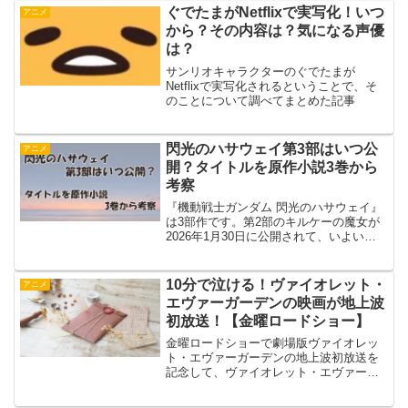
ぐでたまがNetflixで実写化！いつ
アニメ
から？その内容は？気になる声優
は？
サンリオキャラクターのぐでたまが
Netflixで実写化されるということで、そ
のことについて調べてまとめた記事
閃光のハサウェイ第3部はいつ公
アニメ
開？タイトルを原作小説3巻から
考察
『機動戦士ガンダム 閃光のハサウェイ』
は3部作です。第2部のキルケーの魔女が
2026年1月30日に公開されて、いよいよ
残すは最後の1本。そこで気になるのが第
3部はいつ公開されるのかというところで
すよね。さらに8月には配信も始まりま
10分で泣ける！ヴァイオレット・
アニメ
す。この記...
エヴァーガーデンの映画が地上波
初放送！【金曜ロードショー】
金曜ロードショーで劇場版ヴァイオレッ
ト・エヴァーガーデンの地上波初放送を
記念して、ヴァイオレット・エヴァーガ
ーデンについてまとめた記事