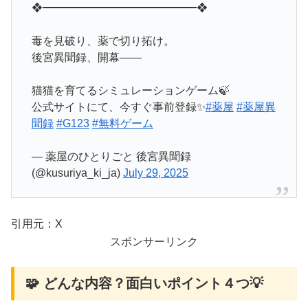
❖━━━━━━━━━━━━━━❖
毒を見破り、薬で切り拓け。
後宮異聞録、開幕――
猫猫を育てるシミュレーションゲーム🍃
公式サイトにて、今すぐ事前登録✨
#薬屋
#薬屋異
聞録
#G123
#無料ゲーム
— 薬屋のひとりごと 後宮異聞録
(@kusuriya_ki_ja)
July 29, 2025
引用元：X
スポンサーリンク
🧩 どんな内容？面白いポイント４つ💡