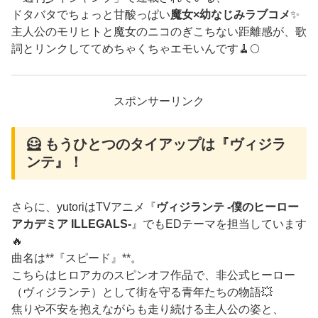
ドタバタでちょっと甘酸っぱい
魔女×幼なじみラブコメ
✨
主人公のモリヒトと魔女のニコのぎこちない距離感が、歌
詞とリンクしててめちゃくちゃエモいんです🧹🌕
スポンサーリンク
🦸 もうひとつのタイアップは『ヴィジラ
ンテ』！
さらに、yutoriはTVアニメ『
ヴィジランテ -僕のヒーロー
アカデミア ILLEGALS-
』でもEDテーマを担当しています
🔥
曲名は**『スピード』**。
こちらはヒロアカのスピンオフ作品で、非公式ヒーロー
（ヴィジランテ）として街を守る青年たちの物語💥
焦りや不安を抱えながらも走り続ける主人公の姿と、