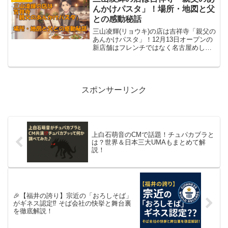
んかけパスタ」！場所・地図と父
との感動秘話
三山凌輝(リョウキ)の店は吉祥寺「親父の
あんかけパスタ」！12月13日オープンの
新店舗はフレンチではなく名古屋めし専
門店でした。シェフを務める父親との感
動秘話や、場所の詳細地図、なぜあんか
けスパなのか？その理由を速報でまとめ
ました。
スポンサーリンク
上白石萌音のCMで話題！チュパカブラと
は？世界＆日本三大UMAもまとめて解
説！
🎉【福井の誇り】宗近の「おろしそば」
がギネス認定⁉ そば会社の快挙と舞台裏
を徹底解説！