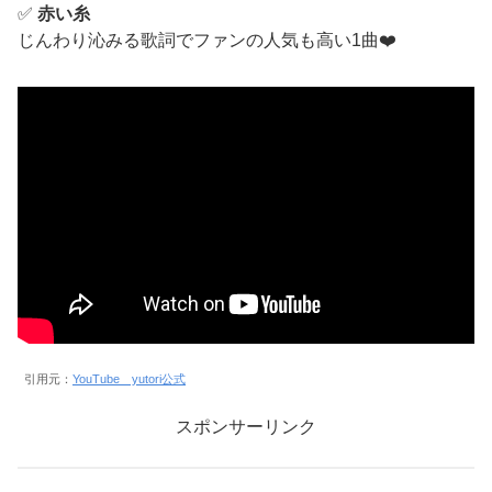
✅
赤い糸
じんわり沁みる歌詞でファンの人気も高い1曲❤️
引用元：
YouTube yutori公式
スポンサーリンク