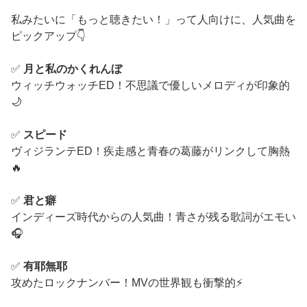
私みたいに「もっと聴きたい！」って人向けに、人気曲を
ピックアップ👇
✅
月と私のかくれんぼ
ウィッチウォッチED！不思議で優しいメロディが印象的
🌙
✅
スピード
ヴィジランテED！疾走感と青春の葛藤がリンクして胸熱
🔥
✅
君と癖
インディーズ時代からの人気曲！青さが残る歌詞がエモい
🎧
✅
有耶無耶
攻めたロックナンバー！MVの世界観も衝撃的⚡️