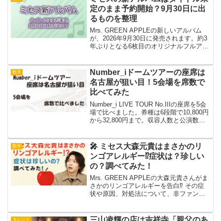
主題歌への期待を詳しく解説します。
定のまま予約開始？9月30日に出
るものを整理
Mrs. GREEN APPLEの新しいアルバム
が、2026年9月30日に発売されます。約3
年ぶりとなる6枚目のオリジナルフルアル
バムです。ただ、ひとつ変わったことが
あります。2026年8月1日の時点でも、ア
ルバムのタイトルがまだ発表されて...
Number_iドームツアーの座席は
歌手
名古屋が狙い目！5会場を席数で
比べてみた
Number_i LIVE TOUR No.IIIの座席を5会
場で比べました。券種は6段階で10,800円
から32,800円まで。収容人数と公演数か
ら名古屋に約4割が集中していること、ド
ームの席の8割弱がスタンドであることま
で、公表されている数字だけで整理して
🎤 ミセス大森元貴はまさかのリ
歌手
います。
ンゴアレルギー⁉️症状は？珍しい
の？調べてみた！
Mrs. GREEN APPLEの大森元貴さんがま
さかのリンゴアレルギーを告白⁉️ その症
状や原因、対処法について、非ファン目
線から徹底調査！名前に“アップル”が入っ
てるのに…という驚きの話題も。
三山凌輝の店は吉祥寺「親父のあ
タレント