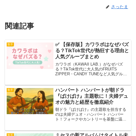
さったま
関連記事
✅ 【保存版】カワラボはなぜバズ
歌手
る？TikTok世代が熱狂する理由と
人気グループまとめ
カワラボ（KAWAII LAB.）がなぜバズ
る？TikTok世代に大人気のFRUITS
ZIPPER・CANDY TUNEなど人気グルー
プを最新情報付きで保存版解説！
ハンバート ハンバートが朝ドラ
歌手
『ばけばけ』主題歌に！夫婦デュ
オの魅力と経歴を徹底紹介
朝ドラ『ばけばけ』の主題歌を担当する
のは夫婦デュオ・ハンバート ハンバー
ト！フォークやカントリーを基盤に温か
いハーモニーで人気を集め、映画・CMで
のタイアップや海外での共演実績も豊
富。二人の経歴と音楽スタイル、朝ドラ
ミセスの新アルバムはタイトル未
歌手