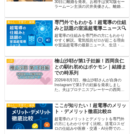
30日に離婚を発表。お相手は実写版セー
ラームーン主演の沢井美優さん。離婚の
理由や1歳半の子供のこと、2人のなれそ
め、相方・前田裕太さんの反応までまと
めました。
専門外でもわかる！超電導の仕組
暮らし・子育て・健康
みと話題の室温超電導ニュース🔍
超電導の仕組みを専門外の方にもわかり
やすく解説。電気抵抗ゼロが起こる理由
や室温超電導の最新ニュース、生活・医
療・交通・AIへの影響まで丁寧にまとめ
ました。2025年注目の技術動向をやさし
く紹介します。
檜山沙耶が第1子妊娠！西岡良仁
話題
との馴れ初めはポケモン｜結婚ま
での時系列
2026年8月3日、檜山沙耶さんが自身の
Instagramで第1子の妊娠を発表しまし
た。夫はプロテニスプレーヤーの西岡良
仁さんです。この記事では、2人がどこで
出会い、どんな経緯で結婚に至ったのか
を時系列で整理しました。実は出会いの
ここが知りたい！超電導のメリッ
暮らし・子育て・健康
きっかけが...
ト・デメリット徹底比較⚖️
超電導のメリットとデメリットを専門外
の方にもわかりやすく比較。送電ロスゼ
ロの仕組みや医療・交通・AI分野での利
点、冷却コストや再現性などの課題まで