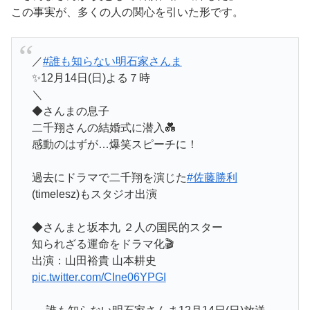
この事実が、多くの人の関心を引いた形です。
／
#誰も知らない明石家さんま
✨12月14日(日)よる７時
＼
◆さんまの息子
二千翔さんの結婚式に潜入💑
感動のはずが…爆笑スピーチに！
過去にドラマで二千翔を演じた
#佐藤勝利
(timelesz)もスタジオ出演
◆さんまと坂本九 ２人の国民的スター
知られざる運命をドラマ化🎬
出演：山田裕貴 山本耕史
pic.twitter.com/CIne06YPGI