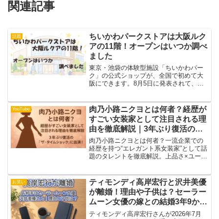
関連記事
ちいかわパークストアは大阪ルク
話題
アの11階！オープンはいつか調べ
ました
東京・池袋の体験型施設「ちいかわパー
ク」の公式ショップが、全国で初めて大
阪にできます。8月5日に発表されて、
SNSでは「梅田でもぐコロ買えちゃうっ
てコト？」「散財不可避」という声が一
気に広がりました。気になるのはオープ
肉乃小路ニクヨとは何者？経歴が
YouTube
ンがいつなのか、そして...
すごい女装家として注目される理
由を徹底解説｜3年ぶり復活の
『ザ・タイムショック』に出演！
肉乃小路ニクヨとは何者？一流企業での
経歴を持つ“エレガント系女装家”として話
題のタレントを徹底解説。上品さ×ユーモ
ア×知性の魅力や注目される理由、さらに
3年ぶり復活の『ザ・タイムショック』出
演情報も紹介します。
ティモンディ高岸宏行と沢井美優
お笑い
が離婚！理由や子供は？セーラー
ムーン女優の嫁との結婚3年9か月
の経緯まとめ
ティモンディ高岸宏行さんが2026年7月