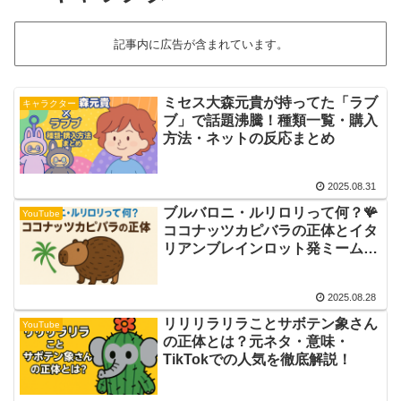
記事内に広告が含まれています。
ミセス大森元貴が持ってた「ラブ
キャラクター
ブ」で話題沸騰！種類一覧・購入
方法・ネットの反応まとめ
2025.08.31
ブルバロニ・ルリロリって何？🪸
YouTube
ココナッツカピバラの正体とイタ
リアンブレインロット発ミームの
元ネタを解説！
2025.08.28
リリリラリラことサボテン象さん
YouTube
の正体とは？元ネタ・意味・
TikTokでの人気を徹底解説！