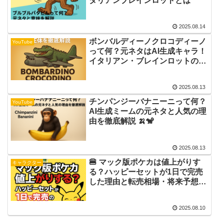
タリアンブレインロットとは
2025.08.14
ボンバルディーノクロコディーノ
YouTube
って何？元ネタはAI生成キャラ！
イタリアン・ブレインロットの正
体を徹底解説
2025.08.13
チンパンジーバナニーニって何？
YouTube
AI生成ミームの元ネタと人気の理
由を徹底解説 🍌🐒
2025.08.13
🍔 マック版ポケカは値上がりす
キャラクター
る？ハッピーセットが1日で完売
した理由と転売相場・将来予想を
徹底解説
2025.08.10