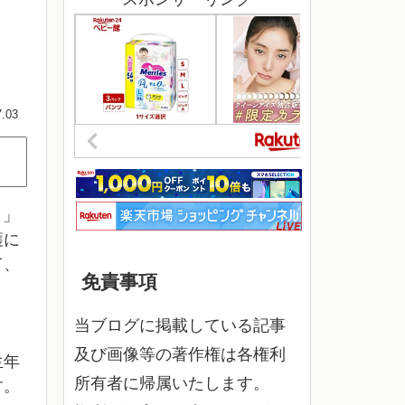
7.03
ト」
護に
て、
免責事項
当ブログに掲載している記事
及び画像等の著作権は各権利
生年
所有者に帰属いたします。
す。