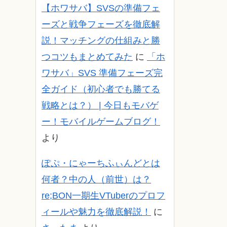
【ホワサバ】SVSの準備フェ
ーズと戦争フェーズを徹底解
説！マッチングの仕組みと勝
つコツもまとめてみた
に
「ホ
ワサバ」SVS 準備フェーズ完
全ガイド（初心者でも勝てる
戦略とは？） | 今日もモバゲ
ー！モバイルゲームブログ！
より
ぽぷ・にゃーちふぃんどとは
何者？中の人（前世）は？
re;BON一期生VTuberのプロフ
ィールや魅力を徹底解説！
に