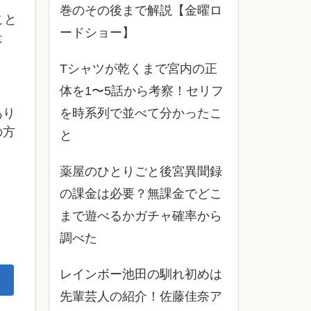
巻のその後まで解説【金曜ロ
こと
ードショー】
は
Tシャツが乾くまで宮内の正
体を1〜5話から考察！セリフ
あり
を時系列で並べて分かったこ
の方
と
薬屋のひとりごと後宮異聞録
の課金は必要？無課金でどこ
まで遊べるかガチャ確率から
調べた
レインボー池田の馴れ初めは
先輩芸人の紹介！佐藤佳奈ア