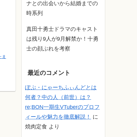
ナとの出会いから結婚までの
時系列
真田十勇士ドラマのキャスト
は残り9人が9月解禁か！十勇
士の顔ぶれを考察
たま
最近のコメント
ぽぷ・にゃーちふぃんどとは
何者？中の人（前世）は？
re;BON一期生VTuberのプロフ
ィールや魅力を徹底解説！
に
焼肉定食
より