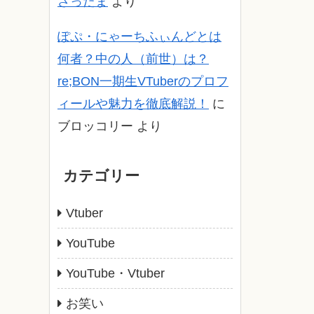
さったま
より
ぽぷ・にゃーちふぃんどとは
何者？中の人（前世）は？
re;BON一期生VTuberのプロフ
ィールや魅力を徹底解説！
に
ブロッコリー
より
カテゴリー
Vtuber
YouTube
YouTube・Vtuber
お笑い